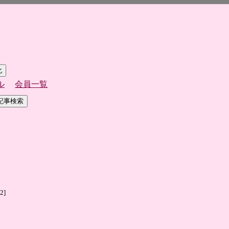
ル
会員一覧
2]