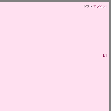
ゲスト
[
ログイン
]
[?]