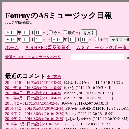
FournyのASミュージック日報
スコア記録兼雑記。
年
月
日 (
今日
最終日)
年
月
日 ～
年
月
日 (
全部)
ホーム
ＡＳHARD普及委員会
ＡＳミュージックポータ
最近のコメント＆トラックバック
最近のコメント
全て表示
2011年10月9日の記録(2011/10/09)
おおいし☆ゆう [2011-10-10 20:33:51]
2011年10月9日の記録(2011/10/09)
あやも [2011-10-10 20:31:14]
2011年4月30日の記録(2011/04/30)
MASSY [2011-05-02 20:10:58]
2011年4月30日の記録(2011/04/30)
MASSY [2011-05-02 20:09:09]
2011年2月6日の記録(2011/02/06)
あやも [2011-02-07 09:10:19]
2010年12月30日の記録(2010/12/30)
BRAVE_PHOENIX [2010-12-31 22:58:1
2010年12月29日の記録(2010/12/29)
Fourny [2010-12-30 23:18:00]
2010年12月29日の記録(2010/12/29)
おおいし☆ゆう [2010-12-30 02:21:55]
2010年12月1日の記録(2010/12/01)
Fourny [2010-12-03 11:31:37]