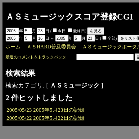
ＡＳミュージックスコア登録CGI
年
月
日 (
今日
最終日)
年
月
日 ～
年
月
日 (
全部)
ホーム
ＡＳHARD普及委員会
ＡＳミュージックポータ
最近のコメント＆トラックバック
検索結果
検索カテゴリ: [
ＡＳミュージック
]
2 件ヒットしました
2005/05/23
2005年5月23日の記録
2005/05/22
2005年5月22日の記録