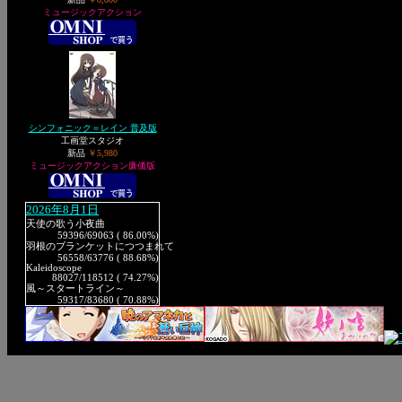
ミュージックアクション
シンフォニック＝レイン 普及版
工画堂スタジオ
新品
￥5,980
ミュージックアクション廉価版
2026年8月1日
天使の歌う小夜曲
59396
/69063 ( 86.00%)
羽根のブランケットにつつまれて
56558
/63776 ( 88.68%)
Kaleidoscope
88027
/118512 ( 74.27%)
風～スタートライン～
59317
/83680 ( 70.88%)