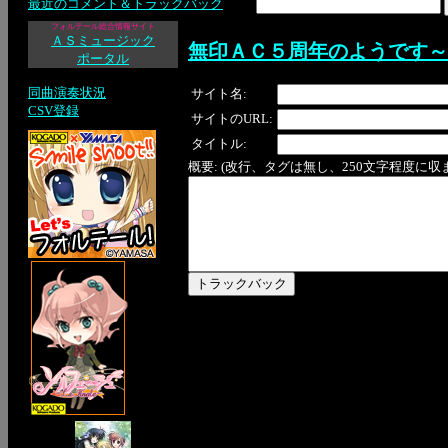
最近のコメント＆トラックバック
フォルテール総合情報サイト
ＡＳミュージック
無印ＡＣ５周年のようです～
ポータル
同曲演奏状況
サイト名:
CSV登録
サイトのURL:
タイトル:
概要: (改行、タグは無し、250文字程度に