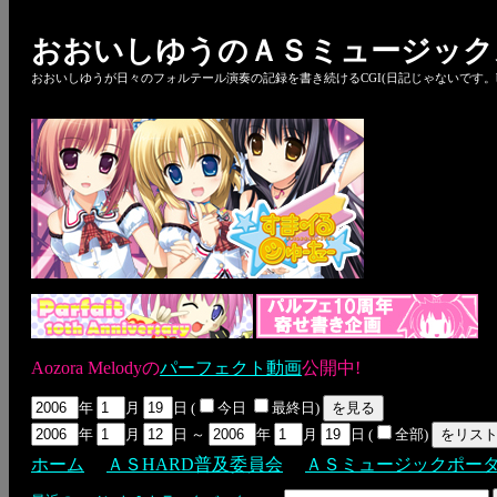
おおいしゆうのＡＳミュージック
おおいしゆうが日々のフォルテール演奏の記録を書き続けるCGI(日記じゃないです。bl
Aozora Melodyの
パーフェクト動画
公開中!
年
月
日 (
今日
最終日)
年
月
日 ～
年
月
日 (
全部)
ホーム
ＡＳHARD普及委員会
ＡＳミュージックポー