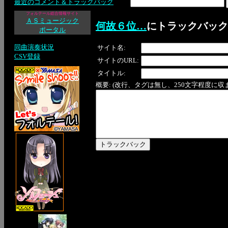
最近のコメント＆トラックバック
フォルテール総合情報サイト
ＡＳミュージック
何故６位…
にトラックバック
ポータル
同曲演奏状況
サイト名:
CSV登録
サイトのURL:
タイトル:
概要: (改行、タグは無し、250文字程度に