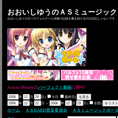
おおいしゆうのＡＳミュージック
おおいしゆうが日々のフォルテール演奏の記録を書き続けるCGI(日記じゃないです。bl
Aozora Melodyの
パーフェクト動画
公開中!
年
月
日 (
今日
最終日)
年
月
日 ～
年
月
日 (
全部)
ホーム
ＡＳHARD普及委員会
ＡＳミュージックポー