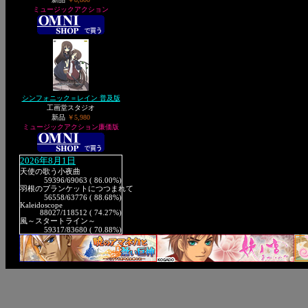
ミュージックアクション
シンフォニック＝レイン 普及版
工画堂スタジオ
新品
￥5,980
ミュージックアクション廉価版
2026年8月1日
天使の歌う小夜曲
59396
/69063 ( 86.00%)
羽根のブランケットにつつまれて
56558
/63776 ( 88.68%)
Kaleidoscope
88027
/118512 ( 74.27%)
風～スタートライン～
59317
/83680 ( 70.88%)