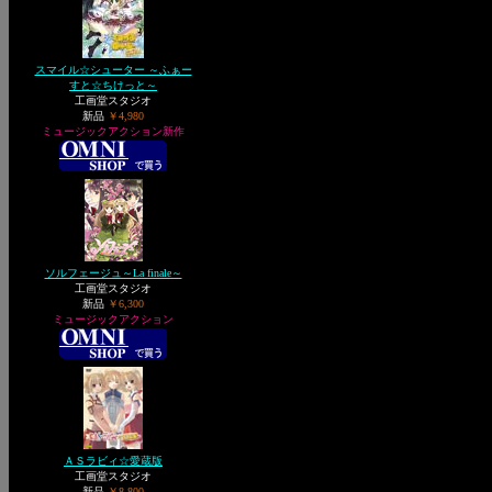
スマイル☆シューター ～ふぁー
すと☆ちけっと～
工画堂スタジオ
新品
￥4,980
ミュージックアクション新作
ソルフェージュ～La finale～
工画堂スタジオ
新品
￥6,300
ミュージックアクション
ＡＳラビィ☆愛蔵版
工画堂スタジオ
新品
￥8,800