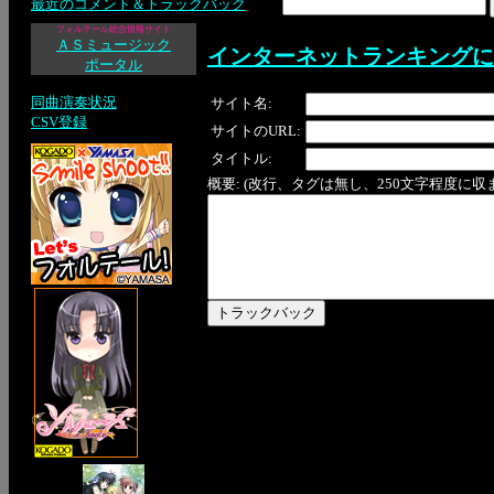
最近のコメント＆トラックバック
フォルテール総合情報サイト
ＡＳミュージック
インターネットランキングに
ポータル
同曲演奏状況
サイト名:
CSV登録
サイトのURL:
タイトル:
概要: (改行、タグは無し、250文字程度に