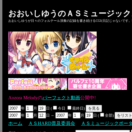
おおいしゆうのＡＳミュージック
おおいしゆうが日々のフォルテール演奏の記録を書き続けるCGI(日記じゃないです。bl
Aozora Melodyの
パーフェクト動画
公開中!
年
月
日 (
今日
最終日)
年
月
日 ～
年
月
日 (
全部)
ホーム
ＡＳHARD普及委員会
ＡＳミュージックポー