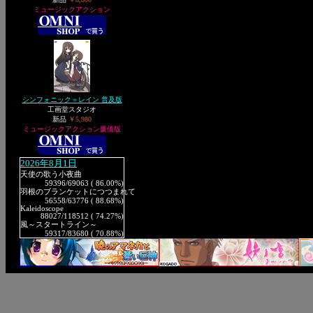
ミュージックアクション
シンフォニック＝レイン 普及版
工画堂スタジオ
新品
￥5,980
ミュージックアクション廉価版
2026年8月1日
天使の歌う小夜曲
59396
/69063 ( 86.00%)
羽根のブランケットにつつまれて
56558
/63776 ( 88.68%)
Kaleidoscope
88027
/118512 ( 74.27%)
風～スタートライン～
59317
/83680 ( 70.88%)