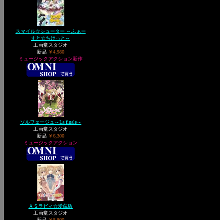
スマイル☆シューター ～ふぁー
すと☆ちけっと～
工画堂スタジオ
新品
￥4,980
ミュージックアクション新作
ソルフェージュ～La finale～
工画堂スタジオ
新品
￥6,300
ミュージックアクション
ＡＳラビィ☆愛蔵版
工画堂スタジオ
新品
￥8,800