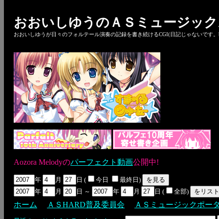
おおいしゆうのＡＳミュージック
おおいしゆうが日々のフォルテール演奏の記録を書き続けるCGI(日記じゃないです。bl
Aozora Melodyの
パーフェクト動画
公開中!
年
月
日 (
今日
最終日)
年
月
日 ～
年
月
日 (
全部)
ホーム
ＡＳHARD普及委員会
ＡＳミュージックポー