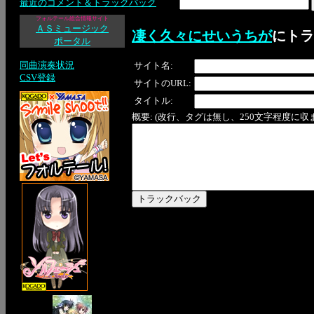
最近のコメント＆トラックバック
フォルテール総合情報サイト
ＡＳミュージック
凄く久々にせいうちが
にトラ
ポータル
同曲演奏状況
サイト名:
CSV登録
サイトのURL:
タイトル:
概要: (改行、タグは無し、250文字程度に