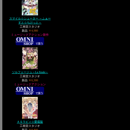
スマイル☆シューター ～ふぁー
すと☆ちけっと～
工画堂スタジオ
新品
￥4,980
ミュージックアクション新作
ソルフェージュ～La finale～
工画堂スタジオ
新品
￥6,300
ミュージックアクション
ＡＳラビィ☆愛蔵版
工画堂スタジオ
新品
￥8,800