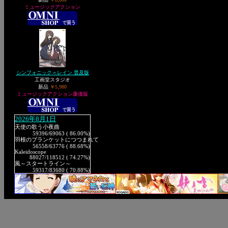
ミュージックアクション
シンフォニック＝レイン 普及版
工画堂スタジオ
新品
￥5,980
ミュージックアクション廉価版
2026年8月1日
天使の歌う小夜曲
59396
/69063 ( 86.00%)
羽根のブランケットにつつまれて
56558
/63776 ( 88.68%)
Kaleidoscope
88027
/118512 ( 74.27%)
風～スタートライン～
59317
/83680 ( 70.88%)