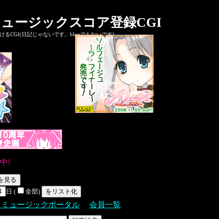
ュージックスコア登録CGI
CGI(日記じゃないです。blogでもないです)
中!
日 (
全部)
Ｓミュージックポータル
会員一覧