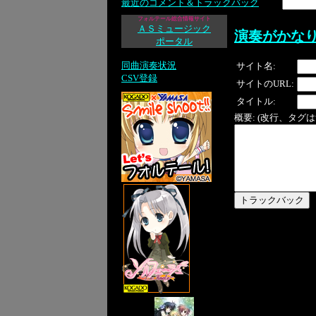
最近のコメント＆トラックバック
フォルテール総合情報サイト
ＡＳミュージック
演奏がかな
ポータル
同曲演奏状況
サイト名:
CSV登録
サイトのURL:
タイトル:
概要: (改行、タグ