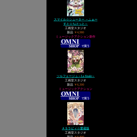
スマイル☆シューター ～ふぁー
すと☆ちけっと～
工画堂スタジオ
新品
￥4,980
ミュージックアクション新作
ソルフェージュ～La finale～
工画堂スタジオ
新品
￥6,300
ミュージックアクション
ＡＳラビィ☆愛蔵版
工画堂スタジオ
新品
￥8,800