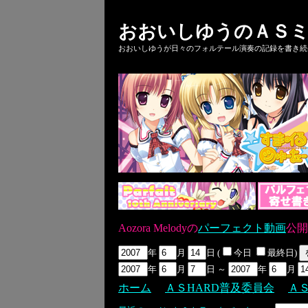
おおいしゆうのＡＳミ
おおいしゆうが日々のフォルテール演奏の記録を書き続ける
Aozora Melodyの
パーフェクト動画
公開
年
月
日 (
今日
最終日)
年
月
日 ～
年
月
ホーム
ＡＳHARD普及委員会
Ａ