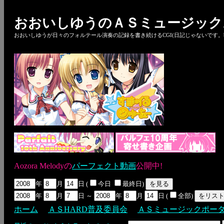
おおいしゆうのＡＳミュージック
おおいしゆうが日々のフォルテール演奏の記録を書き続けるCGI(日記じゃないです。bl
Aozora Melodyの
パーフェクト動画
公開中!
年
月
日 (
今日
最終日)
年
月
日 ～
年
月
日 (
全部)
ホーム
ＡＳHARD普及委員会
ＡＳミュージックポー