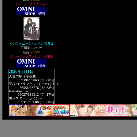
ミュージックアクション
シンフォニック＝レイン 普及版
工画堂スタジオ
新品
￥5,980
ミュージックアクション廉価版
2026年8月1日
天使の歌う小夜曲
59396
/69063 ( 86.00%)
羽根のブランケットにつつまれて
56558
/63776 ( 88.68%)
Kaleidoscope
88027
/118512 ( 74.27%)
風～スタートライン～
59317
/83680 ( 70.88%)