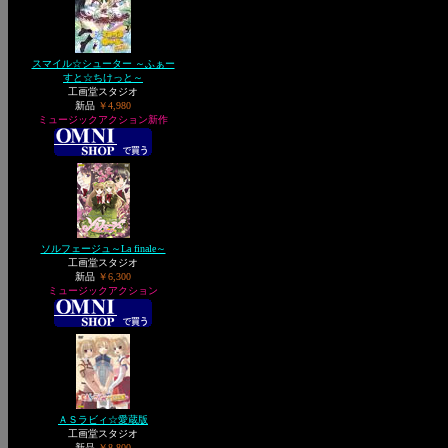
スマイル☆シューター ～ふぁー
すと☆ちけっと～
工画堂スタジオ
新品
￥4,980
ミュージックアクション新作
ソルフェージュ～La finale～
工画堂スタジオ
新品
￥6,300
ミュージックアクション
ＡＳラビィ☆愛蔵版
工画堂スタジオ
新品
￥8,800