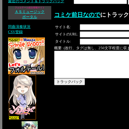
最近のコメント＆トラックバック
フォルテール総合情報サイト
ＡＳミュージック
コミケ前日なので
にトラック
ポータル
同曲演奏状況
サイト名:
CSV登録
サイトのURL:
タイトル:
概要: (改行、タグは無し、250文字程度に