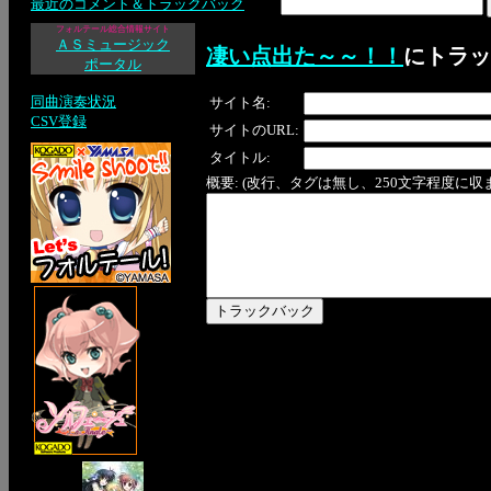
最近のコメント＆トラックバック
フォルテール総合情報サイト
ＡＳミュージック
凄い点出た～～！！
にトラッ
ポータル
同曲演奏状況
サイト名:
CSV登録
サイトのURL:
タイトル:
概要: (改行、タグは無し、250文字程度に