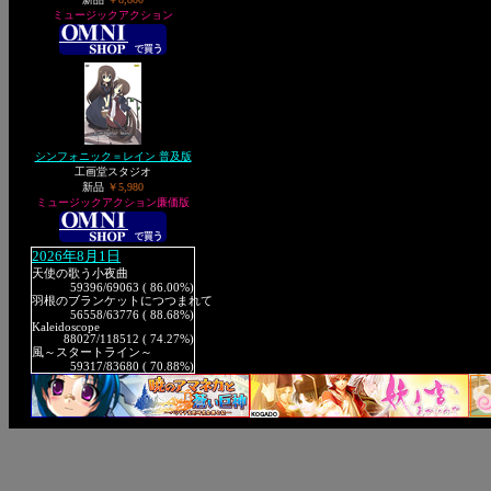
ミュージックアクション
シンフォニック＝レイン 普及版
工画堂スタジオ
新品
￥5,980
ミュージックアクション廉価版
2026年8月1日
天使の歌う小夜曲
59396
/69063 ( 86.00%)
羽根のブランケットにつつまれて
56558
/63776 ( 88.68%)
Kaleidoscope
88027
/118512 ( 74.27%)
風～スタートライン～
59317
/83680 ( 70.88%)