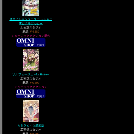
スマイル☆シューター ～ふぁー
すと☆ちけっと～
工画堂スタジオ
新品
￥4,980
ミュージックアクション新作
ソルフェージュ～La finale～
工画堂スタジオ
新品
￥6,300
ミュージックアクション
ＡＳラビィ☆愛蔵版
工画堂スタジオ
新品
￥8,800