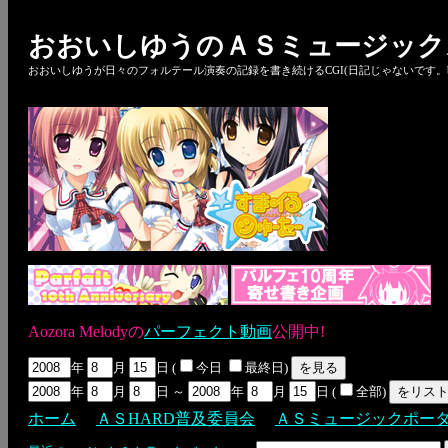
おおいしゆうのＡＳミュージック
おおいしゆうが日々のフォルテール演奏の記録を書き続けるCGI(日記じゃないです。bl
Aozora Melodyの
パーフェクト動画
公開中!
年
月
日 (
今日
最終日)
年
月
日 ～
年
月
日 (
全部)
ホーム
ＡＳHARD普及委員会
ＡＳミュージックポー