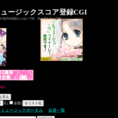
ュージックスコア登録CGI
CGI(日記じゃないです。blogでもないです)
中!
日 (
全部)
Ｓミュージックポータル
会員一覧