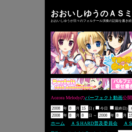
おおいしゆうのＡＳミ
おおいしゆうが日々のフォルテール演奏の記録を書き続ける
Aozora Melodyの
パーフェクト動画
公開
年
月
日 (
今日
最終日)
年
月
日 ～
年
月
ホーム
ＡＳHARD普及委員会
Ａ