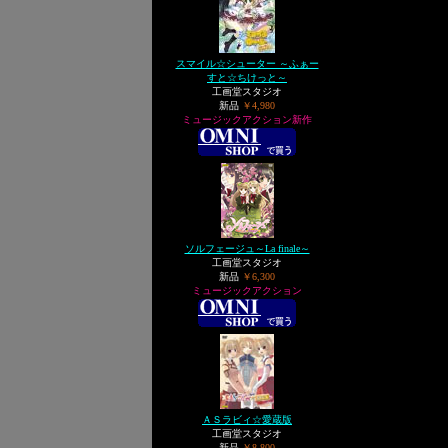
スマイル☆シューター ～ふぁー
すと☆ちけっと～
工画堂スタジオ
新品
￥4,980
ミュージックアクション新作
ソルフェージュ～La finale～
工画堂スタジオ
新品
￥6,300
ミュージックアクション
ＡＳラビィ☆愛蔵版
工画堂スタジオ
新品
￥8,800