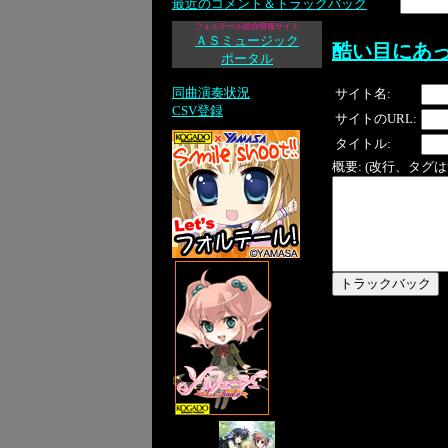
最近のコメント＆トラックバック
フォルテール総合情報サイト
ＡＳミュージック
酷い目にあ
ポータル
同曲演奏状況
サイト名:
CSV登録
サイトのURL:
タイトル:
概要: (改行、タグ