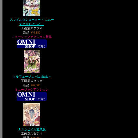
スマイル☆シューター ～ふぁー
すと☆ちけっと～
工画堂スタジオ
新品
￥4,980
ミュージックアクション新作
ソルフェージュ～La finale～
工画堂スタジオ
新品
￥6,300
ミュージックアクション
ＡＳラビィ☆愛蔵版
工画堂スタジオ
新品
￥8,800