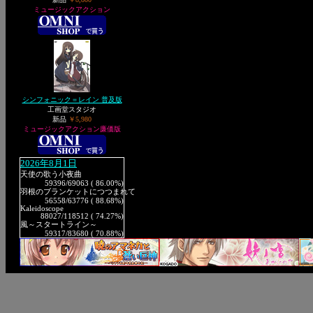
ミュージックアクション
シンフォニック＝レイン 普及版
工画堂スタジオ
新品
￥5,980
ミュージックアクション廉価版
2026年8月1日
天使の歌う小夜曲
59396
/69063 ( 86.00%)
羽根のブランケットにつつまれて
56558
/63776 ( 88.68%)
Kaleidoscope
88027
/118512 ( 74.27%)
風～スタートライン～
59317
/83680 ( 70.88%)