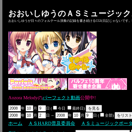
おおいしゆうのＡＳミュージック
おおいしゆうが日々のフォルテール演奏の記録を書き続けるCGI(日記じゃないです。bl
Aozora Melodyの
パーフェクト動画
公開中!
年
月
日 (
今日
最終日)
年
月
日 ～
年
月
日 (
全部)
ホーム
ＡＳHARD普及委員会
ＡＳミュージックポー