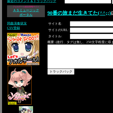
最近のコメント＆トラックバック
フォルテール総合情報サイト
ＡＳミュージック
90番の旅まだ生きてた(^^;;)
ポータル
同曲演奏状況
サイト名:
CSV登録
サイトのURL:
タイトル:
概要: (改行、タグは無し、250文字程度に