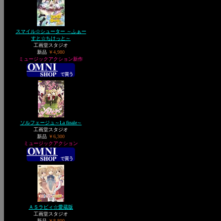
スマイル☆シューター ～ふぁー
すと☆ちけっと～
工画堂スタジオ
新品
￥4,980
ミュージックアクション新作
ソルフェージュ～La finale～
工画堂スタジオ
新品
￥6,300
ミュージックアクション
ＡＳラビィ☆愛蔵版
工画堂スタジオ
新品
￥8,800