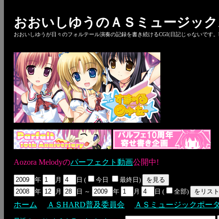
おおいしゆうのＡＳミュージック
おおいしゆうが日々のフォルテール演奏の記録を書き続けるCGI(日記じゃないです。bl
Aozora Melodyの
パーフェクト動画
公開中!
年
月
日 (
今日
最終日)
年
月
日 ～
年
月
日 (
全部)
ホーム
ＡＳHARD普及委員会
ＡＳミュージックポー