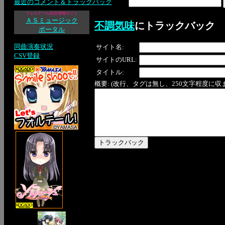
最近のコメント＆トラックバック
フォルテール総合情報サイト
ＡＳミュージック
不調気味
にトラックバック
ポータル
同曲演奏状況
サイト名:
CSV登録
サイトのURL:
タイトル:
概要: (改行、タグは無し、250文字程度に