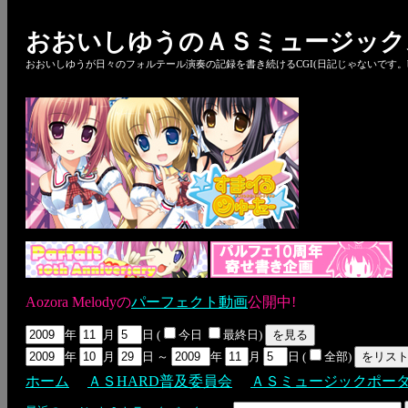
おおいしゆうのＡＳミュージック
おおいしゆうが日々のフォルテール演奏の記録を書き続けるCGI(日記じゃないです。bl
Aozora Melodyの
パーフェクト動画
公開中!
年
月
日 (
今日
最終日)
年
月
日 ～
年
月
日 (
全部)
ホーム
ＡＳHARD普及委員会
ＡＳミュージックポー