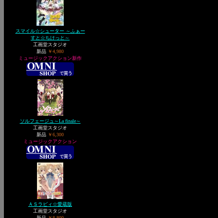
スマイル☆シューター ～ふぁー
すと☆ちけっと～
工画堂スタジオ
新品
￥4,980
ミュージックアクション新作
ソルフェージュ～La finale～
工画堂スタジオ
新品
￥6,300
ミュージックアクション
ＡＳラビィ☆愛蔵版
工画堂スタジオ
新品
￥8,800