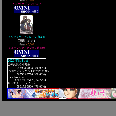
ミュージックアクション
シンフォニック＝レイン 普及版
工画堂スタジオ
新品
￥5,980
ミュージックアクション廉価版
2026年8月1日
天使の歌う小夜曲
59396
/69063 ( 86.00%)
羽根のブランケットにつつまれて
56558
/63776 ( 88.68%)
Kaleidoscope
88027
/118512 ( 74.27%)
風～スタートライン～
59317
/83680 ( 70.88%)