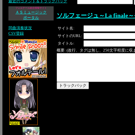
最近のコメント＆トラックバック
フォルテール総合情報サイト
ＡＳミュージック
ソルフェージュ～La final
ポータル
同曲演奏状況
サイト名:
CSV登録
サイトのURL:
タイトル:
概要: (改行、タグは無し、250文字程度に