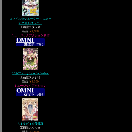
スマイル☆シューター ～ふぁー
すと☆ちけっと～
工画堂スタジオ
新品
￥4,980
ミュージックアクション新作
ソルフェージュ～La finale～
工画堂スタジオ
新品
￥6,300
ミュージックアクション
ＡＳラビィ☆愛蔵版
工画堂スタジオ
新品
￥8,800