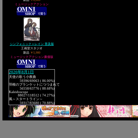
ミュージックアクション
シンフォニック＝レイン 普及版
工画堂スタジオ
新品
￥5,980
ミュージックアクション廉価版
2026年8月1日
天使の歌う小夜曲
59396
/69063 ( 86.00%)
羽根のブランケットにつつまれて
56558
/63776 ( 88.68%)
Kaleidoscope
88027
/118512 ( 74.27%)
風～スタートライン～
59317
/83680 ( 70.88%)