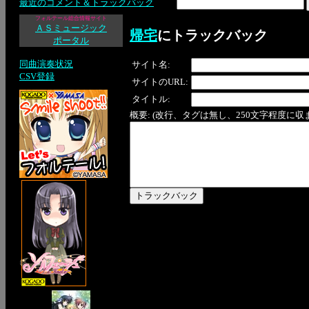
最近のコメント＆トラックバック
フォルテール総合情報サイト
ＡＳミュージック
帰宅
にトラックバック
ポータル
同曲演奏状況
サイト名:
CSV登録
サイトのURL:
タイトル:
概要: (改行、タグは無し、250文字程度に