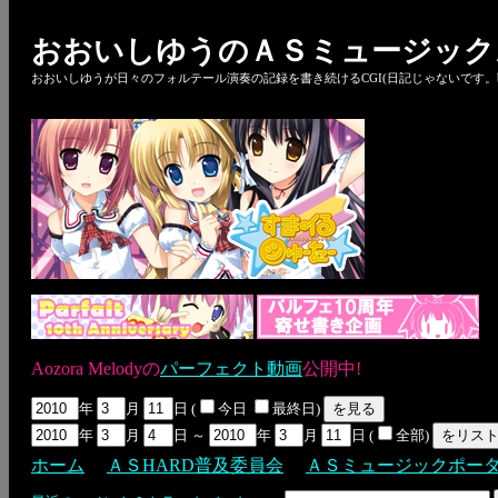
おおいしゆうのＡＳミュージック
おおいしゆうが日々のフォルテール演奏の記録を書き続けるCGI(日記じゃないです。bl
Aozora Melodyの
パーフェクト動画
公開中!
年
月
日 (
今日
最終日)
年
月
日 ～
年
月
日 (
全部)
ホーム
ＡＳHARD普及委員会
ＡＳミュージックポー