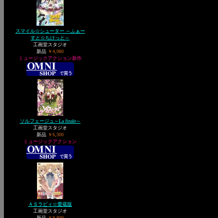
スマイル☆シューター ～ふぁー
すと☆ちけっと～
工画堂スタジオ
新品
￥4,980
ミュージックアクション新作
ソルフェージュ～La finale～
工画堂スタジオ
新品
￥6,300
ミュージックアクション
ＡＳラビィ☆愛蔵版
工画堂スタジオ
新品
￥8,800