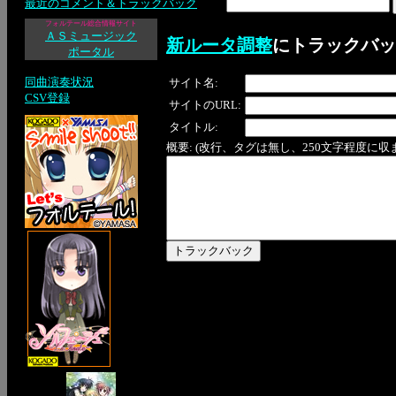
最近のコメント＆トラックバック
フォルテール総合情報サイト
ＡＳミュージック
新ルータ調整
にトラックバッ
ポータル
同曲演奏状況
サイト名:
CSV登録
サイトのURL:
タイトル:
概要: (改行、タグは無し、250文字程度に