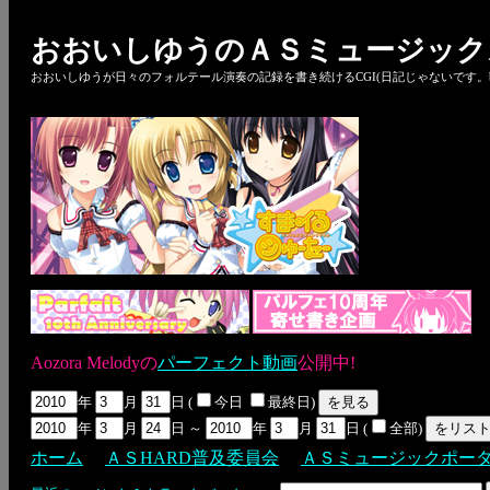
おおいしゆうのＡＳミュージック
おおいしゆうが日々のフォルテール演奏の記録を書き続けるCGI(日記じゃないです。bl
Aozora Melodyの
パーフェクト動画
公開中!
年
月
日 (
今日
最終日)
年
月
日 ～
年
月
日 (
全部)
ホーム
ＡＳHARD普及委員会
ＡＳミュージックポー