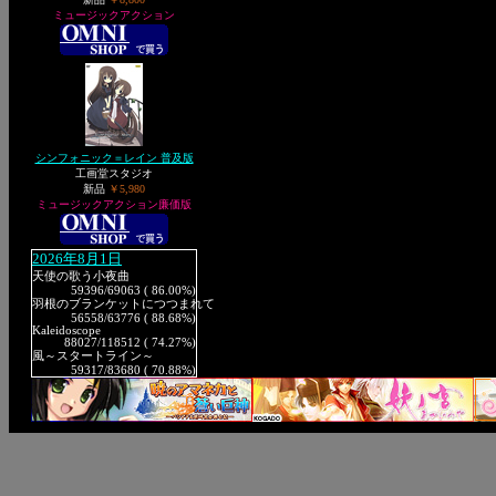
ミュージックアクション
シンフォニック＝レイン 普及版
工画堂スタジオ
新品
￥5,980
ミュージックアクション廉価版
2026年8月1日
天使の歌う小夜曲
59396
/69063 ( 86.00%)
羽根のブランケットにつつまれて
56558
/63776 ( 88.68%)
Kaleidoscope
88027
/118512 ( 74.27%)
風～スタートライン～
59317
/83680 ( 70.88%)