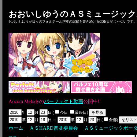
おおいしゆうのＡＳミュージック
おおいしゆうが日々のフォルテール演奏の記録を書き続けるCGI(日記じゃないです。bl
Aozora Melodyの
パーフェクト動画
公開中!
年
月
日 (
今日
最終日)
年
月
日 ～
年
月
日 (
全部)
ホーム
ＡＳHARD普及委員会
ＡＳミュージックポー