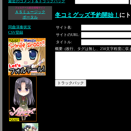
最近のコメント＆トラックバック
フォルテール総合情報サイト
ＡＳミュージック
冬コミグッズ予約開始！
にト
ポータル
同曲演奏状況
サイト名:
CSV登録
サイトのURL:
タイトル:
概要: (改行、タグは無し、250文字程度に