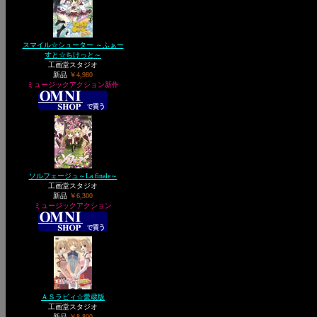
スマイル☆シューター ～ふぁー
すと☆ちけっと～
工画堂スタジオ
新品
￥4,980
ミュージックアクション新作
ソルフェージュ～La finale～
工画堂スタジオ
新品
￥6,300
ミュージックアクション
ＡＳラビィ☆愛蔵版
工画堂スタジオ
新品
￥8,800