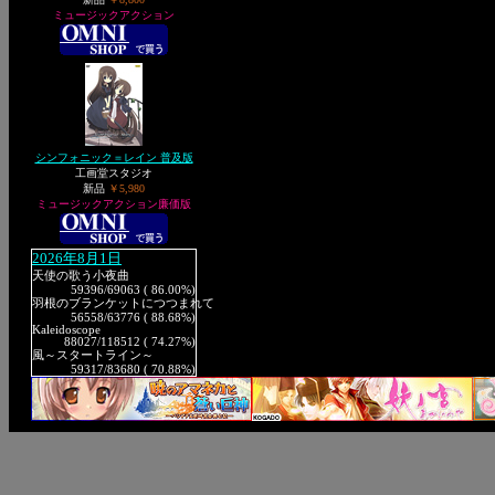
ミュージックアクション
シンフォニック＝レイン 普及版
工画堂スタジオ
新品
￥5,980
ミュージックアクション廉価版
2026年8月1日
天使の歌う小夜曲
59396
/69063 ( 86.00%)
羽根のブランケットにつつまれて
56558
/63776 ( 88.68%)
Kaleidoscope
88027
/118512 ( 74.27%)
風～スタートライン～
59317
/83680 ( 70.88%)