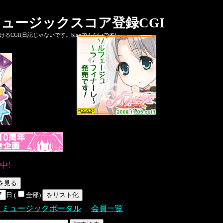
ュージックスコア登録CGI
CGI(日記じゃないです。blogでもないです)
中!
日 (
全部)
Ｓミュージックポータル
会員一覧