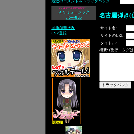
最近のコメント＆トラックバック
フォルテール総合情報サイト
ＡＳミュージック
名古屋弾き(
ポータル
同曲演奏状況
サイト名:
CSV登録
サイトのURL:
タイトル:
概要: (改行、タグ