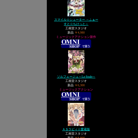
スマイル☆シューター ～ふぁー
すと☆ちけっと～
工画堂スタジオ
新品
￥4,980
ミュージックアクション新作
ソルフェージュ～La finale～
工画堂スタジオ
新品
￥6,300
ミュージックアクション
ＡＳラビィ☆愛蔵版
工画堂スタジオ
新品
￥8,800