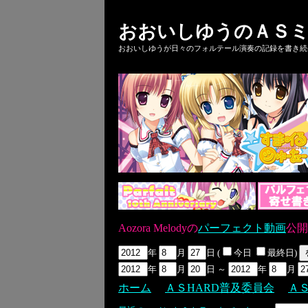
おおいしゆうのＡＳミ
おおいしゆうが日々のフォルテール演奏の記録を書き続ける
Aozora Melodyの
パーフェクト動画
公開
年
月
日 (
今日
最終日)
年
月
日 ～
年
月
ホーム
ＡＳHARD普及委員会
Ａ