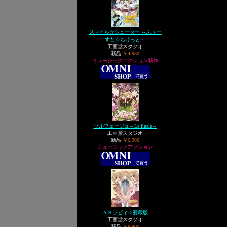
スマイル☆シューター ～ふぁー
すと☆ちけっと～
工画堂スタジオ
新品
￥4,980
ミュージックアクション新作
ソルフェージュ～La finale～
工画堂スタジオ
新品
￥6,300
ミュージックアクション
ＡＳラビィ☆愛蔵版
工画堂スタジオ
新品
￥8,800