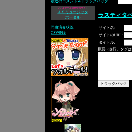
最近のコメント＆トラックバック
フォルテール総合情報サイト
ＡＳミュージック
ラスティタ
ポータル
同曲演奏状況
サイト名:
CSV登録
サイトのURL:
タイトル:
概要: (改行、タグ