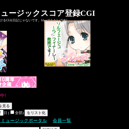
ュージックスコア登録CGI
CGI(日記じゃないです。blogでもないです)
中!
日 (
全部)
Ｓミュージックポータル
会員一覧