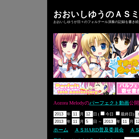
おおいしゆうのＡＳミ
おおいしゆうが日々のフォルテール演奏の記録を書き続ける
Aozora Melodyの
パーフェクト動画
公開
年
月
日 (
今日
最終日)
年
月
日 ～
年
月
ホーム
ＡＳHARD普及委員会
Ａ