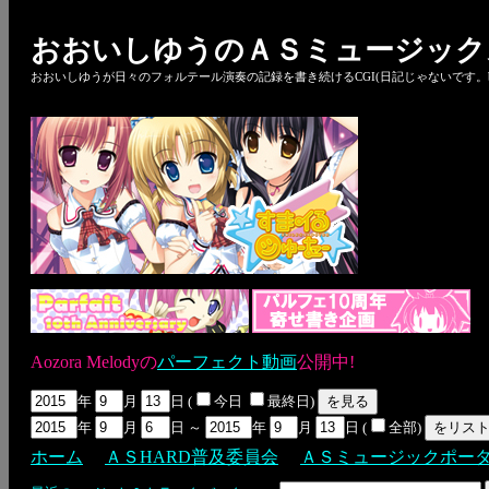
おおいしゆうのＡＳミュージック
おおいしゆうが日々のフォルテール演奏の記録を書き続けるCGI(日記じゃないです。bl
Aozora Melodyの
パーフェクト動画
公開中!
年
月
日 (
今日
最終日)
年
月
日 ～
年
月
日 (
全部)
ホーム
ＡＳHARD普及委員会
ＡＳミュージックポー