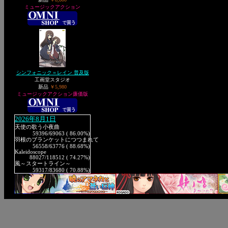
ミュージックアクション
シンフォニック＝レイン 普及版
工画堂スタジオ
新品
￥5,980
ミュージックアクション廉価版
2026年8月1日
天使の歌う小夜曲
59396
/69063 ( 86.00%)
羽根のブランケットにつつまれて
56558
/63776 ( 88.68%)
Kaleidoscope
88027
/118512 ( 74.27%)
風～スタートライン～
59317
/83680 ( 70.88%)