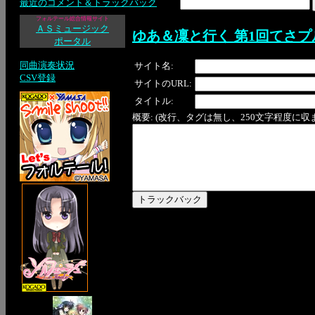
最近のコメント＆トラックバック
フォルテール総合情報サイト
ＡＳミュージック
ゆあ＆凜と行く 第1回てさプ
ポータル
同曲演奏状況
サイト名:
CSV登録
サイトのURL:
タイトル:
概要: (改行、タグは無し、250文字程度に