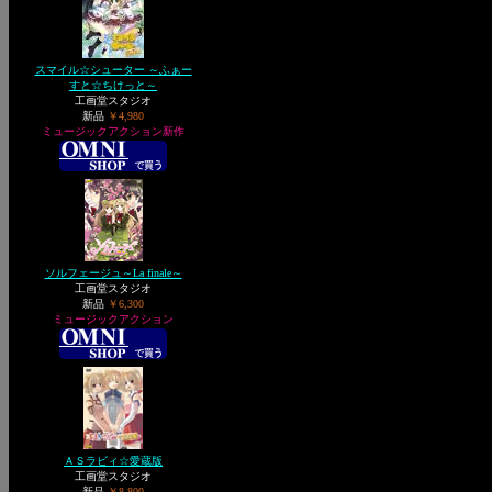
スマイル☆シューター ～ふぁー
すと☆ちけっと～
工画堂スタジオ
新品
￥4,980
ミュージックアクション新作
ソルフェージュ～La finale～
工画堂スタジオ
新品
￥6,300
ミュージックアクション
ＡＳラビィ☆愛蔵版
工画堂スタジオ
新品
￥8,800