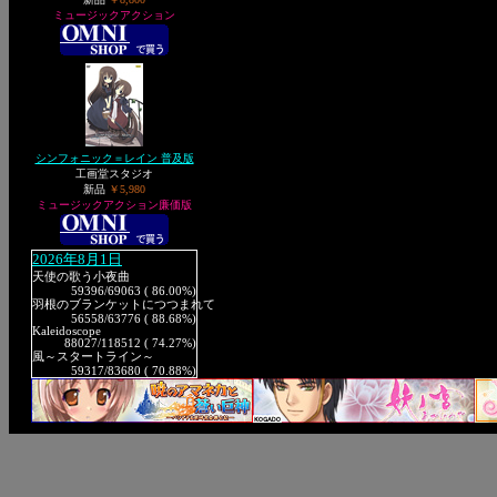
ミュージックアクション
シンフォニック＝レイン 普及版
工画堂スタジオ
新品
￥5,980
ミュージックアクション廉価版
2026年8月1日
天使の歌う小夜曲
59396
/69063 ( 86.00%)
羽根のブランケットにつつまれて
56558
/63776 ( 88.68%)
Kaleidoscope
88027
/118512 ( 74.27%)
風～スタートライン～
59317
/83680 ( 70.88%)