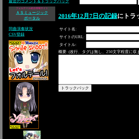
最近のコメント＆トラックバック
フォルテール総合情報サイト
ＡＳミュージック
2016年12月7日の記録
にトラ
ポータル
同曲演奏状況
サイト名:
CSV登録
サイトのURL:
タイトル:
概要: (改行、タグは無し、250文字程度に