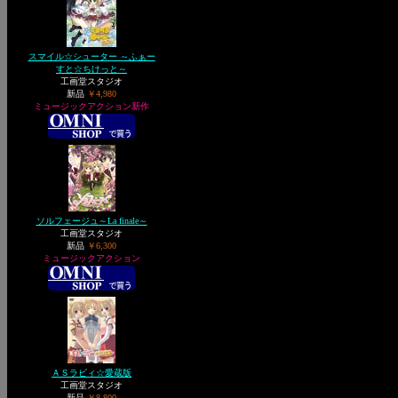
スマイル☆シューター ～ふぁー
すと☆ちけっと～
工画堂スタジオ
新品
￥4,980
ミュージックアクション新作
ソルフェージュ～La finale～
工画堂スタジオ
新品
￥6,300
ミュージックアクション
ＡＳラビィ☆愛蔵版
工画堂スタジオ
新品
￥8,800