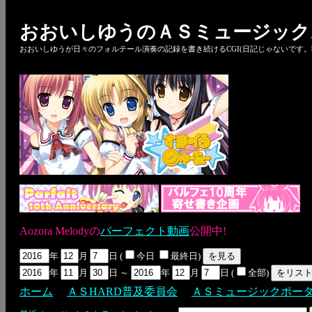
おおいしゆうのＡＳミュージック
おおいしゆうが日々のフォルテール演奏の記録を書き続けるCGI(日記じゃないです。bl
Aozora Melodyの
パーフェクト動画
公開中!
年
月
日 (
今日
最終日)
年
月
日 ～
年
月
日 (
全部)
ホーム
ＡＳHARD普及委員会
ＡＳミュージックポー