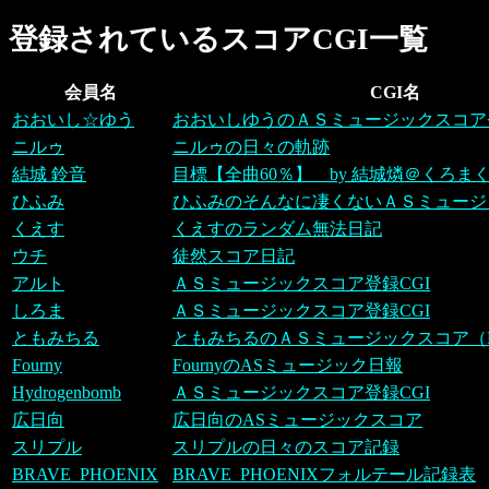
登録されているスコアCGI一覧
会員名
CGI名
おおいし☆ゆう
おおいしゆうのＡＳミュージックスコア登
ニルゥ
ニルゥの日々の軌跡
結城 鈴音
目標【全曲60％】 by 結城燐＠くろま
ひふみ
ひふみのそんなに凄くないＡＳミュージ
くえす
くえすのランダム無法日記
ウチ
徒然スコア日記
アルト
ＡＳミュージックスコア登録CGI
しろま
ＡＳミュージックスコア登録CGI
ともみちる
ともみちるのＡＳミュージックスコア（N
Fourny
FournyのASミュージック日報
Hydrogenbomb
ＡＳミュージックスコア登録CGI
広日向
広日向のASミュージックスコア
スリプル
スリプルの日々のスコア記録
BRAVE_PHOENIX
BRAVE_PHOENIXフォルテール記録表