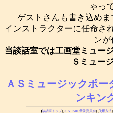
ゃっ
ゲストさんも書き込めま
インストラクターに任命さ
ンが
当談話室では工画堂ミュー
Ｓミュージ
ＡＳミュージックポー
ンキン
[
談話室トップ
][
ＡＳHARD普及委員会
] [
使用方法
]