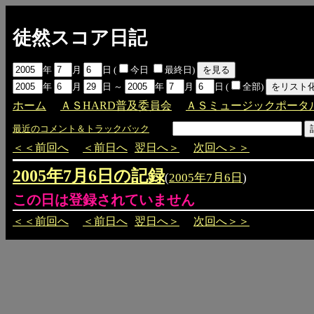
徒然スコア日記
年
月
日 (
今日
最終日)
年
月
日 ～
年
月
日 (
全部)
ホーム
ＡＳHARD普及委員会
ＡＳミュージックポータ
最近のコメント＆トラックバック
＜＜前回へ
＜前日へ
翌日へ＞
次回へ＞＞
2005年7月6日の記録
(
2005年7月6日
)
この日は登録されていません
＜＜前回へ
＜前日へ
翌日へ＞
次回へ＞＞