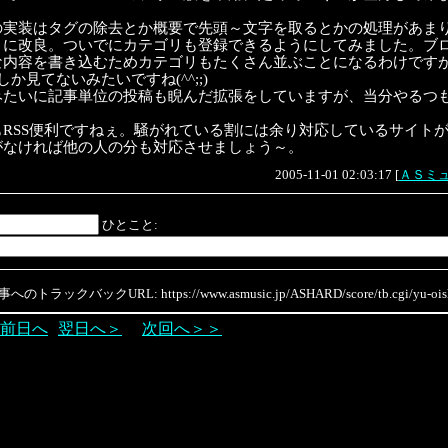
の実装はタグの除去とか概要で先頭～文字を取るとかの処理があま
うに改良。ついでにカテゴリも登録できるようにしてみました。ブ
内容を書き込むためカテゴリもたくさん並ぶことになるわけですが、Head
か見てないみたいですね(^^;;)
みたいに記事単位の投稿も睨んだ拡張をしていますが、当分やるつ
RSS便利ですねぇ。騒がれている割には余り対応しているサイトがない
がなければ他の人の分も対応させましょう～。
2005-11-01 02:03:17
[
ＡＳミ
ひとこと:
のトラックバックURL: https://www.asmusic.jp/ASHARD/score/tb.cgi/yu-oish
前日へ
翌日へ＞
次回へ＞＞