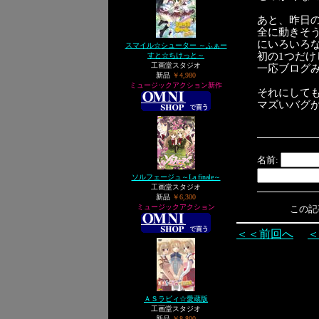
あと、昨日
全に動きそ
にいろいろな
スマイル☆シューター ～ふぁー
初の1つだけし
すと☆ちけっと～
工画堂スタジオ
一応ブログ
新品
￥4,980
ミュージックアクション新作
それにしても
マズいバグ
名前:
ソルフェージュ～La finale～
工画堂スタジオ
新品
￥6,300
ミュージックアクション
この記事へ
＜＜前回へ
＜
ＡＳラビィ☆愛蔵版
工画堂スタジオ
新品
￥8,800