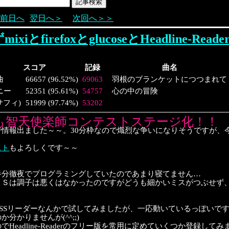
前日へ
翌日へ＞
次回へ＞＞
xiとfirefoxとglucoseとHeadline-Re
スコア
記録
曲名
曲
66657
(
96.52%
)
69063
羽根のブランケットにつつまれて
ニー
52351
(
95.61%
)
54757
心の中の冒険
f(サフィ)
51999
(
97.74%
)
53202
も智天使楽師コンテストステージ化！！
で情報出ました～～。30分枠なので熾烈な争いになりそうですが、
スト
もよろしくです～～
半分徹夜でプログラミングしていたのであまり寝てません…
ＡＳは調子は悪くはなかったのですがどうも細かいミスがつぶせず、
RSSリーダーなんかで試してみましたが、一応動いているっぽいで
分かりませんが(^^;;)
でHeadline-Readerのフリー版を常用に定めていくつか登録して