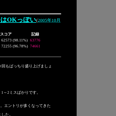
aderはOKっぽい
(
2005年10月
スコア
記録
62573
(
98.11%
)
63776
72255
(
96.78%
)
74661
今回もばっちり盛り上げましょ
1～2ミスばかりです。
す。エントリが多くなってきた
みました。