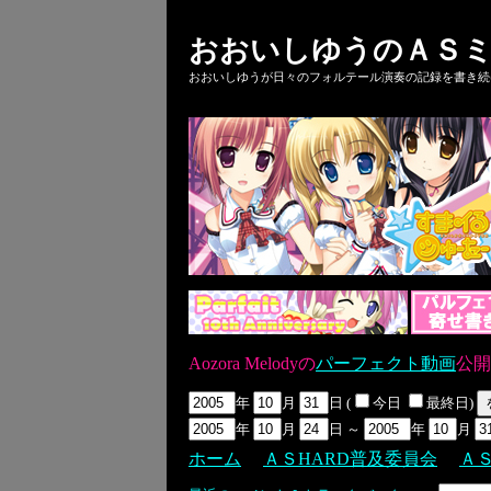
おおいしゆうのＡＳミ
おおいしゆうが日々のフォルテール演奏の記録を書き続ける
Aozora Melodyの
パーフェクト動画
公開
年
月
日 (
今日
最終日)
年
月
日 ～
年
月
ホーム
ＡＳHARD普及委員会
Ａ