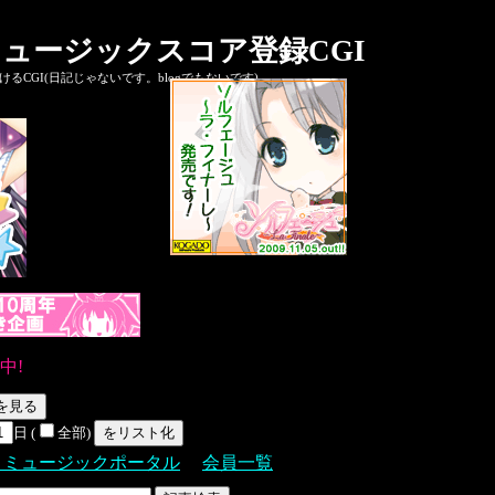
ュージックスコア登録CGI
CGI(日記じゃないです。blogでもないです)
中!
日 (
全部)
Ｓミュージックポータル
会員一覧