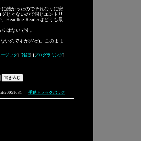
りに酷かったのでそれなりに安
ログじゃないので同じエントリ
line-Readerはどうも最
もりはないです。
のですが(^^:;;)。このまま
ュージック
]
[
雑記
]
[
プログラミング
]
i/20051031
手動トラックバック