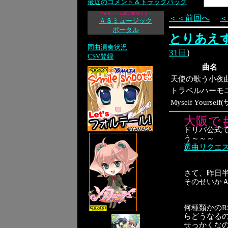
最近のコメント＆トラックバック
フォルテール総合情報サイト
＜＜前回へ
＜
ＡＳミュージック
ポータル
とりあえずmi
同曲演奏状況
31日
)
CSV登録
曲名
天使の歌う小夜
トラベルハーモ
Myself Yoursel
大阪で
ドリパ公式
う～～～
選曲リクエ
さて、昨日
そのせいか
何種類かの
らどうなるのか
せっかくなの