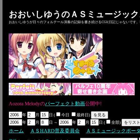
おおいしゆうのＡＳミュージック
おおいしゆうが日々のフォルテール演奏の記録を書き続けるCGI(日記じゃないです。bl
Aozora Melodyの
パーフェクト動画
公開中!
年
月
日 (
今日
最終日)
年
月
日 ～
年
月
日 (
全部)
ホーム
ＡＳHARD普及委員会
ＡＳミュージックポー