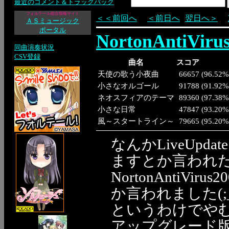
最近のコメント＆トラックバック
フォルテール総合情報サイト
＜＜前回へ
＜前日へ
翌日へ＞
ＡＳミュージック
ポータル
NortonAntiVir
同曲演奏状況
CSV登録
曲名
スコア
天使の歌う小夜曲
66657
(
96.52%
小さなオルゴール
91788
(
91.92%
ネオスフィアのテーマ
89360
(
97.38%
小さな日常
47847
(
93.20%
風～スタートライン～
79665
(
95.20%
なんかLiveUpd
ますとか言われ
NortonAntiV
か言われました(;
というわけでやむ
アップグレード