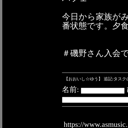
今日から家族が
番状態です。夕
＃磯野さん入会
【おおいし☆ゆう】
追記:タス
名前:
https://www.asmusic