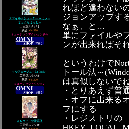
れほど違わない
ジョンアップす
スマイル☆シューター ～ふぁー
すと☆ちけっと～
なぁ、と…
工画堂スタジオ
新品
￥4,980
単にファイルや
ミュージックアクション新作
ンが出来ればそ
というわけでNort
トール法～(Win
ソルフェージュ～La finale～
工画堂スタジオ
は真似しないでね
新品
￥6,300
ミュージックアクション
・とりあえず普
・オフに出来る
フにする
・レジストリの
ＡＳラビィ☆愛蔵版
HKEY_LOCAL_MAC
工画堂スタジオ
新品
￥8,800