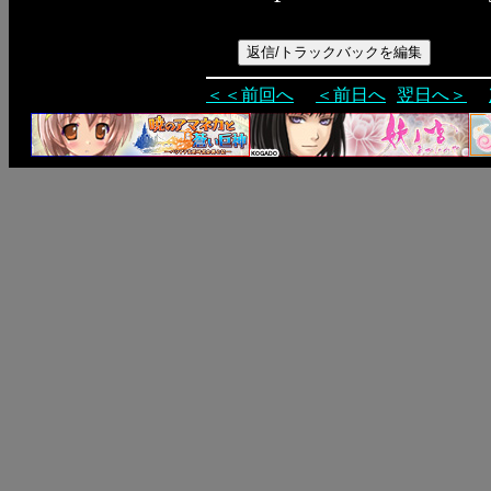
＜＜前回へ
＜前日へ
翌日へ＞