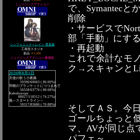
ミュージックアクション
で、Symantec
削除
・サービスでNort
部「手動」にす
シンフォニック＝レイン 普及版
・再起動
工画堂スタジオ
新品
￥5,980
これで余計なモ
ミュージックアクション廉価版
ク→スキャンとLi
2026年8月1日
天使の歌う小夜曲
59396
/69063 ( 86.00%)
羽根のブランケットにつつまれて
56558
/63776 ( 88.68%)
Kaleidoscope
88027
/118512 ( 74.27%)
風～スタートライン～
59317
/83680 ( 70.88%)
そしてＡＳ。今
ゴールちょっと
マ、AVが同じ点
パフェ～