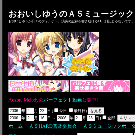
おおいしゆうのＡＳミュージック
おおいしゆうが日々のフォルテール演奏の記録を書き続けるCGI(日記じゃないです。bl
Aozora Melodyの
パーフェクト動画
公開中!
年
月
日 (
今日
最終日)
年
月
日 ～
年
月
日 (
全部)
ホーム
ＡＳHARD普及委員会
ＡＳミュージックポー