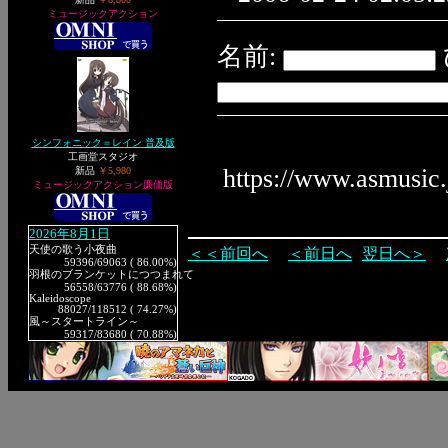
ミュージックアクション
名前:
シンフォニック＝レイン 普及版
工画堂スタジオ
https://www.asmusic
新品
￥5,980
ミュージックアクション廉価版
2026年8月1日
天使の歌う小夜曲
＜＜前回へ
＜前日へ
翌日へ＞
59396
/69063 ( 86.00%)
羽根のブランケットにつつまれて
56558
/63776 ( 88.68%)
Kaleidoscope
88027
/118512 ( 74.27%)
風～スタートライン～
59317
/83680 ( 70.88%)