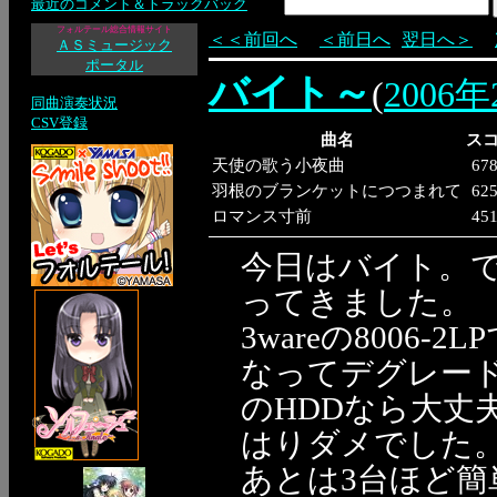
最近のコメント＆トラックバック
フォルテール総合情報サイト
＜＜前回へ
＜前日へ
翌日へ＞
ＡＳミュージック
ポータル
バイト～
(
2006
同曲演奏状況
CSV登録
曲名
ス
天使の歌う小夜曲
67
羽根のブランケットにつつまれて
62
ロマンス寸前
45
今日はバイト。
ってきました。
3wareの8006-
なってデグレー
のHDDなら大丈
はりダメでした
あとは3台ほど簡