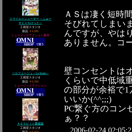
ＡＳは凄く短時
スマイル☆シューター ～ふぁー
そびれてしまい
すと☆ちけっと～
工画堂スタジオ
んですが、やは
新品
￥4,980
ミュージックアクション新作
ありません。コ
壁コンセントはオ
ソルフェージュ～La finale～
くらいで中低域
工画堂スタジオ
新品
￥6,300
ミュージックアクション
の部分が余裕で1
いいか(^^;;;)
PC繋ぐ方のコンセ
ぁ？？
ＡＳラビィ☆愛蔵版
2006-02-24 02:05:2
工画堂スタジオ
新品
￥8,800