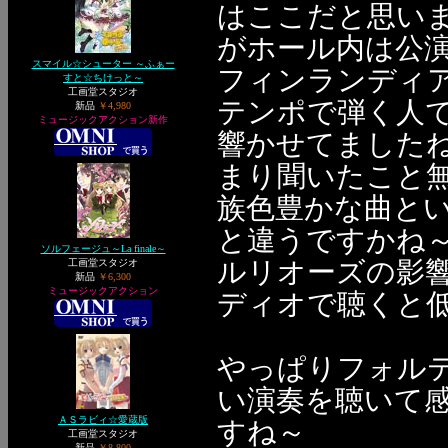
はここだと思いま
がホール内は公
スマイル☆シューター ～ふぁー
フィンランディ
すと☆ちけっと～
工画堂スタジオ
テンポで弾く人
新品
￥4,980
ミュージックアクション新作
響かせてました
まり聞いたこと
族色豊かな曲と
と違うですかね
ソルフェージュ～La finale～
ルリオーズの影
工画堂スタジオ
新品
￥6,300
ミュージックアクション
ディオで聴くと低音
やっぱりフォル
い演奏を聴いて
ＡＳラビィ☆愛蔵版
すね～
工画堂スタジオ
新品
￥8,800