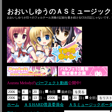
おおいしゆうのＡＳミュージック
おおいしゆうが日々のフォルテール演奏の記録を書き続けるCGI(日記じゃないです。bl
Aozora Melodyの
パーフェクト動画
公開中!
年
月
日 (
今日
最終日)
年
月
日 ～
年
月
日 (
全部)
ホーム
ＡＳHARD普及委員会
ＡＳミュージックポー