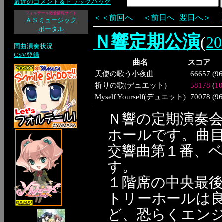
最近のコメント＆トラックバック
フォルテール総合情報サイト
＜＜前回へ
＜前日へ
翌日へ＞
ＡＳミュージック
ポータル
Ｎ響定期公演
(
2
同曲演奏状況
CSV登録
曲名
スコア
天使の歌う小夜曲
66657
(
9
祈りの歌(デュエット)
58178
(
1
Myself Yourself(デュエット)
70078
(
9
Ｎ響の定期演奏
ホールです。曲
交響曲第１番、
す。
１階席の中央最
トリーホールは
ど、恐らくエン