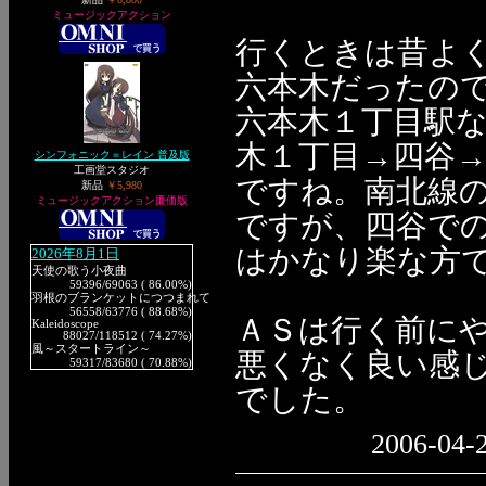
ミュージックアクション
行くときは昔よ
六本木だったの
六本木１丁目駅
木１丁目→四谷
シンフォニック＝レイン 普及版
工画堂スタジオ
ですね。南北線
新品
￥5,980
ミュージックアクション廉価版
ですが、四谷で
はかなり楽な方
2026年8月1日
天使の歌う小夜曲
59396
/69063 ( 86.00%)
羽根のブランケットにつつまれて
56558
/63776 ( 88.68%)
ＡＳは行く前に
Kaleidoscope
88027
/118512 ( 74.27%)
風～スタートライン～
悪くなく良い感
59317
/83680 ( 70.88%)
でした。
2006-04-2