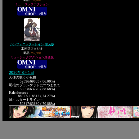
ミュージックアクション
シンフォニック＝レイン 普及版
工画堂スタジオ
新品
￥5,980
ミュージックアクション廉価版
2026年8月1日
天使の歌う小夜曲
59396
/69063 ( 86.00%)
羽根のブランケットにつつまれて
56558
/63776 ( 88.68%)
Kaleidoscope
88027
/118512 ( 74.27%)
風～スタートライン～
59317
/83680 ( 70.88%)