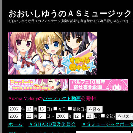
おおいしゆうのＡＳミュージック
おおいしゆうが日々のフォルテール演奏の記録を書き続けるCGI(日記じゃないです。bl
Aozora Melodyの
パーフェクト動画
公開中!
年
月
日 (
今日
最終日)
年
月
日 ～
年
月
日 (
全部)
ホーム
ＡＳHARD普及委員会
ＡＳミュージックポー