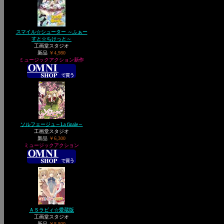
スマイル☆シューター ～ふぁー
すと☆ちけっと～
工画堂スタジオ
新品
￥4,980
ミュージックアクション新作
ソルフェージュ～La finale～
工画堂スタジオ
新品
￥6,300
ミュージックアクション
ＡＳラビィ☆愛蔵版
工画堂スタジオ
新品
￥8,800