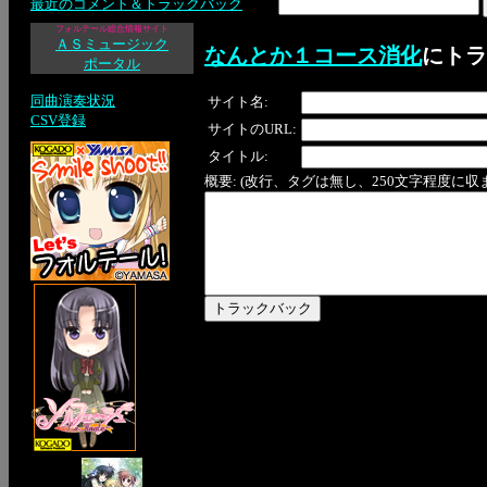
最近のコメント＆トラックバック
フォルテール総合情報サイト
ＡＳミュージック
なんとか１コース消化
にトラ
ポータル
同曲演奏状況
サイト名:
CSV登録
サイトのURL:
タイトル:
概要: (改行、タグは無し、250文字程度に