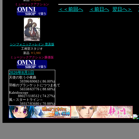
ミュージックアクション
＜＜前回へ
＜前日へ
翌日へ＞
シンフォニック＝レイン 普及版
工画堂スタジオ
新品
￥5,980
ミュージックアクション廉価版
2026年8月1日
天使の歌う小夜曲
59396
/69063 ( 86.00%)
羽根のブランケットにつつまれて
56558
/63776 ( 88.68%)
Kaleidoscope
88027
/118512 ( 74.27%)
風～スタートライン～
59317
/83680 ( 70.88%)