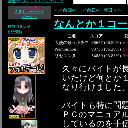
最近のコメント＆トラックバック
フォルテール総合情報サイト
＜＜前回へ
＜前日へ
翌日へ＞
ＡＳミュージック
ポータル
なんとか１コー
同曲演奏状況
CSV登録
曲名
スコア
天使の歌う小夜曲
66657
(
96.52%
)
69
Premonition
93755
(
96.29%
)
97
リセエンヌ
54880
(
93.83%
)
58
久々にバイトが
いたけど何とか
なり行けました
バイトも特に問
ＰＣのマニュアル
しているのを手