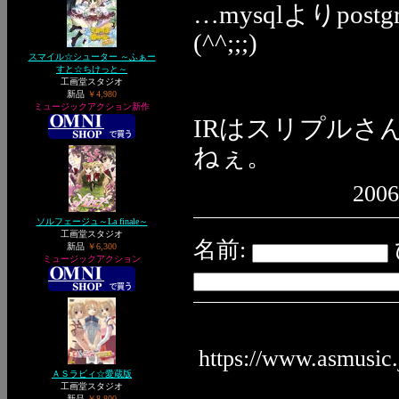
…mysqlよりpo
(^^;;;)
スマイル☆シューター ～ふぁー
すと☆ちけっと～
工画堂スタジオ
新品
￥4,980
ミュージックアクション新作
IRはスリプルさ
ねぇ。
2006
ソルフェージュ～La finale～
工画堂スタジオ
名前:
新品
￥6,300
ミュージックアクション
https://www.asmusic
ＡＳラビィ☆愛蔵版
工画堂スタジオ
新品
￥8,800