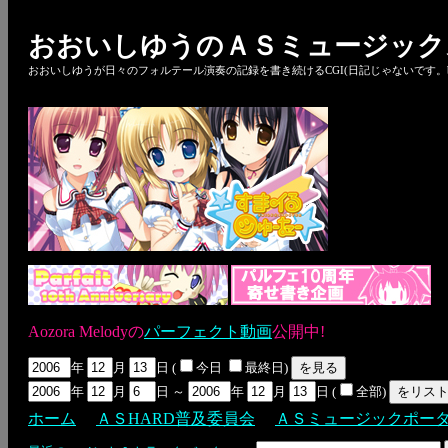
おおいしゆうのＡＳミュージック
おおいしゆうが日々のフォルテール演奏の記録を書き続けるCGI(日記じゃないです。bl
Aozora Melodyの
パーフェクト動画
公開中!
年
月
日 (
今日
最終日)
年
月
日 ～
年
月
日 (
全部)
ホーム
ＡＳHARD普及委員会
ＡＳミュージックポー