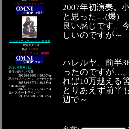
ミュージックアクション
2007年初演奏。
と思った…(爆)
良い感じです。
しいのですが～
シンフォニック＝レイン 普及版
工画堂スタジオ
新品
￥5,980
ミュージックアクション廉価版
ハレルヤ、前半36
2026年8月1日
ったのですが…
天使の歌う小夜曲
59396
/69063 ( 86.00%)
れば10万越える
羽根のブランケットにつつまれて
56558
/63776 ( 88.68%)
Kaleidoscope
とりあえず前半
88027
/118512 ( 74.27%)
風～スタートライン～
59317
/83680 ( 70.88%)
辺で～