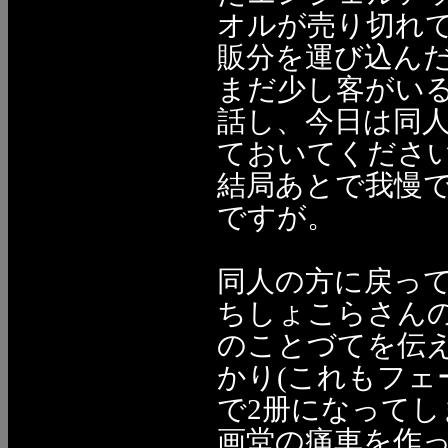
オルが売り切れ
販分を運び込ん
まだ少し客がい
話し、今日は同
ておいてくださいと
結局あとで我慢
ですが。
同人の方に戻って
ちしょこらさん
のことづてを伝え
かり(これもフ
で2册になってし
画堂の痛車を作