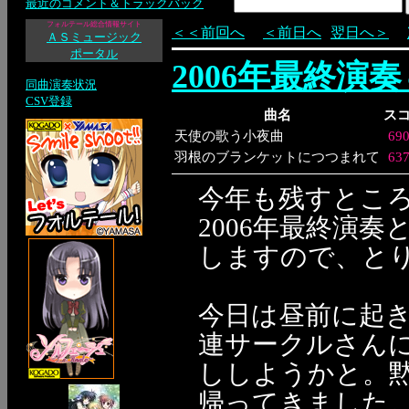
最近のコメント＆トラックバック
フォルテール総合情報サイト
＜＜前回へ
＜前日へ
翌日へ＞
ＡＳミュージック
ポータル
2006年最終演奏
同曲演奏状況
CSV登録
曲名
ス
天使の歌う小夜曲
69
羽根のブランケットにつつまれて
63
今年も残すところ
2006年最終演奏
しますので、とり
今日は昼前に起
連サークルさん
ししようかと。
帰ってきました