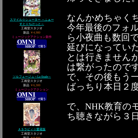
なんかめちゃく
スマイル☆シューター ～ふぁー
すと☆ちけっと～
今年最後のフォ
工画堂スタジオ
新品
￥4,980
ら小夜曲も数回
ミュージックアクション新作
延びになってい
とは行きません
は繋がったのですが(
で、その後もう
ソルフェージュ～La finale～
工画堂スタジオ
ばっちり本日２
新品
￥6,300
ミュージックアクション
で、NHK教育の
ち聴きながら３日分
ＡＳラビィ☆愛蔵版
工画堂スタジオ
新品
￥8,800