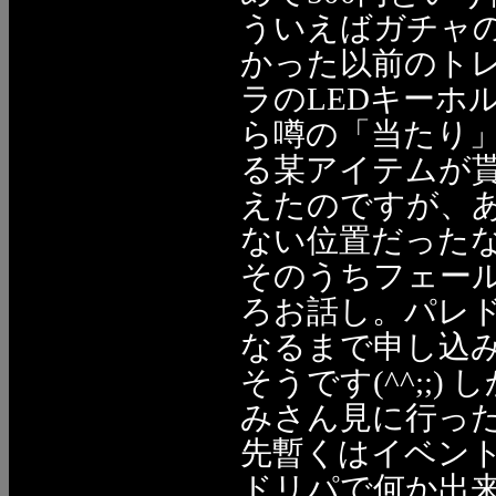
ういえばガチャ
かった以前のト
ラのLEDキーホ
ら噂の「当たり
る某アイテムが
えたのですが、
ない位置だったなぁ(
そのうちフェー
ろお話し。パレ
なるまで申し込み
そうです(^^;;
みさん見に行っ
先暫くはイベン
ドリパで何か出