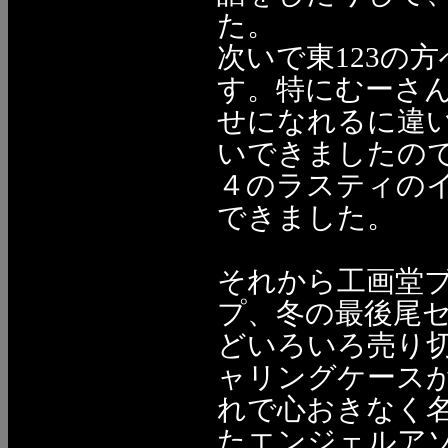
た。
次いで東123の
す。特にむーさ
せになれるに違
いできましたの
４のラスティの
できました。
それから工画堂
プ、冬の最後尾
どいろいろ売り切
ャリングケース
れで心おきなく名
たエンジェルア