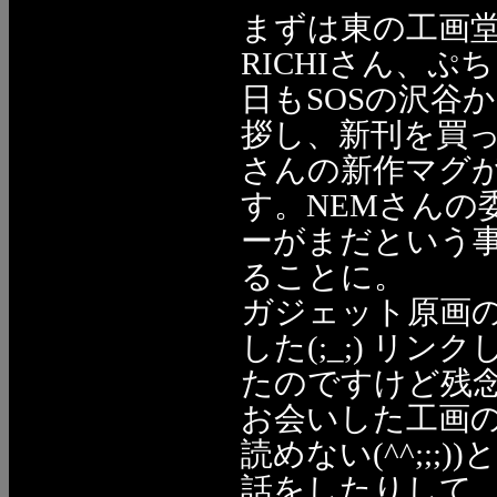
まずは東の工画
RICHIさん、
日もSOSの沢谷
拶し、新刊を買っ
さんの新作マグ
す。NEMさんの
ーがまだという
ることに。
ガジェット原画の
した(;_;) リ
たのですけど残
お会いした工画の
読めない(^^;;
話をしたりして