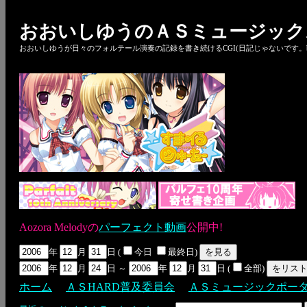
おおいしゆうのＡＳミュージック
おおいしゆうが日々のフォルテール演奏の記録を書き続けるCGI(日記じゃないです。bl
Aozora Melodyの
パーフェクト動画
公開中!
年
月
日 (
今日
最終日)
年
月
日 ～
年
月
日 (
全部)
ホーム
ＡＳHARD普及委員会
ＡＳミュージックポー