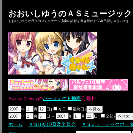
おおいしゆうのＡＳミュージック
おおいしゆうが日々のフォルテール演奏の記録を書き続けるCGI(日記じゃないです。bl
Aozora Melodyの
パーフェクト動画
公開中!
年
月
日 (
今日
最終日)
年
月
日 ～
年
月
日 (
全部)
ホーム
ＡＳHARD普及委員会
ＡＳミュージックポー