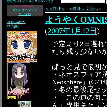
最近のコメント＆トラックバック
フォルテール総合情報サイト
＜＜前回へ
＜前日へ
翌日へ＞
ＡＳミュージック
ポータル
ようやくOMN
同曲演奏状況
CSV登録
(
2007年1月12日
)
予定より2日遅
たり残り少ない
ぱっと見で最初
・ネオスフィア携帯
Neosphere』
・冬の最後尾セ
・「この道の向
ん」専用キャリ