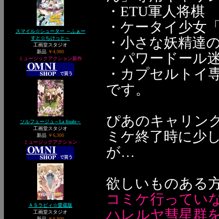
・ETU軍人将棋
・ケータイ少女
スマイル☆シューター ～ふぁー
・小さな妖精達
すと☆ちけっと～
工画堂スタジオ
新品
￥4,980
・パワードール
ミュージックアクション新作
・カプセルトイ
です。
ぴあのキャリン
ソルフェージュ～La finale～
工画堂スタジオ
ミケ終了時に少
新品
￥6,300
ミュージックアクション
が…
欲しいものある
コミケ行っていない
ＡＳラビィ☆愛蔵版
ハレルヤ彗星群
工画堂スタジオ
新品
￥8,800