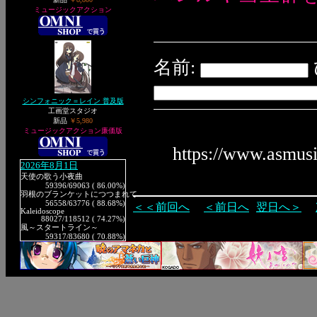
ミュージックアクション
名前:
シンフォニック＝レイン 普及版
工画堂スタジオ
新品
￥5,980
ミュージックアクション廉価版
https://www.asmus
2026年8月1日
天使の歌う小夜曲
59396
/69063 ( 86.00%)
羽根のブランケットにつつまれて
56558
/63776 ( 88.68%)
＜＜前回へ
＜前日へ
翌日へ＞
Kaleidoscope
88027
/118512 ( 74.27%)
風～スタートライン～
59317
/83680 ( 70.88%)