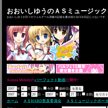
おおいしゆうのＡＳミュージック
おおいしゆうが日々のフォルテール演奏の記録を書き続けるCGI(日記じゃないです。bl
Aozora Melodyの
パーフェクト動画
公開中!
年
月
日 (
今日
最終日)
年
月
日 ～
年
月
日 (
全部)
ホーム
ＡＳHARD普及委員会
ＡＳミュージックポー