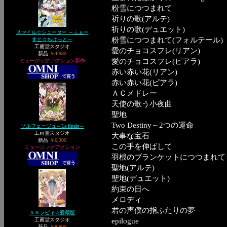
粉雪につつまれて
祈りの歌(アルテ)
祈りの歌(デュエット)
スマイル☆シューター ～ふぁー
粉雪につつまれて(フォルテール)
すと☆ちけっと～
工画堂スタジオ
愛のチョコスフレ(リアン)
新品
￥4,980
愛のチョコスフレ(ピアラ)
ミュージックアクション新作
赤い赤い花(リアン)
赤い赤い花(ピアラ)
ＡＣメドレー
天使の歌う小夜曲
聖地
Two Destiny～2つの運命
ソルフェージュ～La finale～
工画堂スタジオ
大事な宝石
新品
￥6,300
この手を伸ばして
ミュージックアクション
羽根のブランケットにつつまれて
聖地(アルテ)
聖地(デュエット)
約束の日へ
メロディ
君の声僕の指ふたりの夢
ＡＳラビィ☆愛蔵版
工画堂スタジオ
epilogue
新品
￥8,800