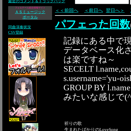
最近のコメント＆トラックバック
フォルテール総合情報サイト
＜＜前回へ
＜前日へ
翌日へ＞
ＡＳミュージック
ポータル
パフェった回数
同曲演奏状況
CSV登録
記録にある中で
データベース化
は楽ですね～
SECELT l.name,cou
s.username='yu-oish
GROUP BY l.name
みたいな感じで(^^
祈りの歌
生まれたばかりのLoveSong