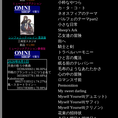
小粋なやつら
ミュージックアクション
カ・タ・コ・ト
ネオスフィアのテーマ
パルフェのテーマpart2
小さな日常
Sheep's Ark
乙女達の冒険
シンフォニック＝レイン 普及版
街へ
工画堂スタジオ
新品
￥5,980
騎士と剣
ミュージックアクション廉価版
トラベルハーモニー
ひと言の魔法
2026年8月1日
眠る前のテレパシー
天使の歌う小夜曲
毛布のようなあたたかさ
59396
/69063 ( 86.00%)
羽根のブランケットにつつまれて
心の中の冒険
56558
/63776 ( 88.68%)
Kaleidoscope
ロマンス寸前
88027
/118512 ( 74.27%)
風～スタートライン～
Premonition
59317
/83680 ( 70.88%)
My sweet darling
Myself Yourself(デュエット)
Myself Yourself(サフィ)
Myself Yourself(クリノン)
花束の招待状