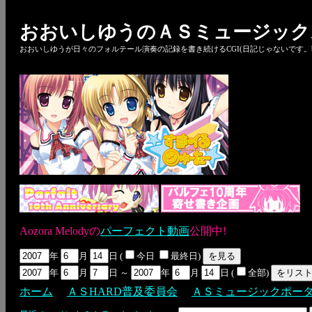
おおいしゆうのＡＳミュージック
おおいしゆうが日々のフォルテール演奏の記録を書き続けるCGI(日記じゃないです。bl
Aozora Melodyの
パーフェクト動画
公開中!
年
月
日 (
今日
最終日)
年
月
日 ～
年
月
日 (
全部)
ホーム
ＡＳHARD普及委員会
ＡＳミュージックポー