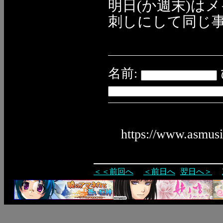
明日(か週末)はメイ
刺しにして同じ
名前:
https://www.asmus
＜＜前回へ
＜前日へ
翌日へ＞