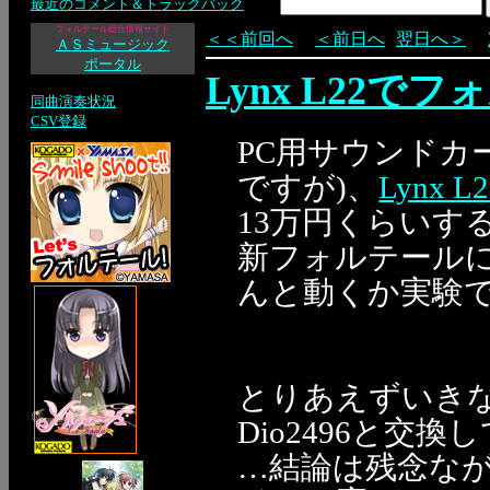
最近のコメント＆トラックバック
フォルテール総合情報サイト
＜＜前回へ
＜前日へ
翌日へ＞
ＡＳミュージック
ポータル
Lynx L22で
同曲演奏状況
CSV登録
PC用サウンドカ
ですが)、
Lynx L2
13万円くらいす
新フォルテール
んと動くか実験
とりあえずいきな
Dio2496と交
…結論は残念な