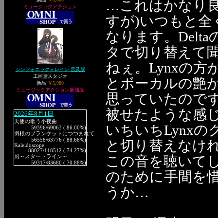
…これはかなり
ミュージックアクション
すが)いつもと全
なります。Delt
タで切り替えて
ねぇ。Lynxの
シンフォニック＝レイン 普及版
工画堂スタジオ
とボーカルの艶が
新品
￥5,980
ミュージックアクション廉価版
思っていたので
被せたような感
2026年8月1日
天使の歌う小夜曲
いちいちLynx
59396
/69063 ( 86.00%)
羽根のブランケットにつつまれて
56558
/63776 ( 88.68%)
と切り替えなけ
Kaleidoscope
88027
/118512 ( 74.27%)
この音を聴いて
風～スタートライン～
59317
/83680 ( 70.88%)
のために手間を
うか…