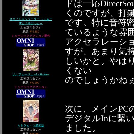
ドは一応Direc
くのですが、打
スマイル☆シューター ～ふぁー
です。特に音符
すと☆ちけっと～
工画堂スタジオ
ているような雰囲気
新品
￥4,980
ミュージックアクション新作
アクセラレーシ
すが、あまり気
しいかと。やはりD
くない
ソルフェージュ～La finale～
のでしょうかね
工画堂スタジオ
新品
￥6,300
ミュージックアクション
次に、メインPCのD
デジタルInに繋
ました。
ＡＳラビィ☆愛蔵版
工画堂スタジオ
新品
￥8,800