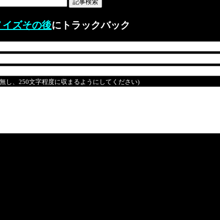
2のノイズその後
にトラックバック
は無し、250文字程度に収まるようにしてください)