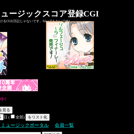
ュージックスコア登録CGI
CGI(日記じゃないです。blogでもないです)
中!
日 (
全部)
Ｓミュージックポータル
会員一覧