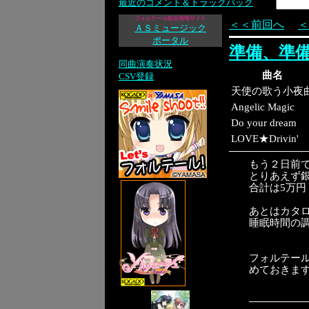
最近のコメント＆トラックバック
フォルテール総合情報サイト
＜＜前回へ
＜
ＡＳミュージック
ポータル
準備、準
同曲演奏状況
曲名
CSV登録
天使の歌う小夜
Angelic Magic
Do your dream
LOVE★Drivin'
もう２日前
とりあえず銀
合計は5万
あとはカタ
睡眠時間の調
フォルテール
めておきま