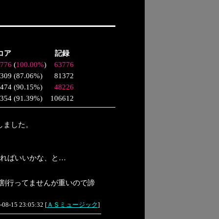
コア
記録
776
(
100.00%
)
63776
309
(
87.06%
)
81372
474
(
90.15%
)
48226
354
(
91.39%
)
106612
しました。
ければいいかな、と…
が9割行ってませんが重いので諦
-08-15 23:05:32
[
ＡＳミュージック
]