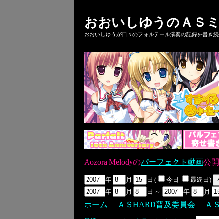
おおいしゆうのＡＳミ
おおいしゆうが日々のフォルテール演奏の記録を書き続ける
Aozora Melodyの
パーフェクト動画
公開
年
月
日 (
今日
最終日)
年
月
日 ～
年
月
ホーム
ＡＳHARD普及委員会
Ａ