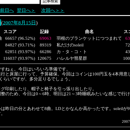
前日へ
翌日へ＞
次回へ＞＞
備
(
2007年8月15日
)
スコア
記録
曲名
ス
曲
66657
(
96.52%
)
69063
羽根のブランケットにつつまれて
63
84827
(
93.71%
)
89319
私だけのsoleil
72
62851
(
93.97%
)
66286
カ・タ・コ・ト
43
116037
(
93.97%
)
120675
ハレルヤ彗星群
100
ですねぇ。今日はいろいろ準備です。
行と床屋に行って、予算確保。今回はコインは100円玉を4本用意
円くらいですが、多分足りるでしょう。
ログ印刷したり、帽子と椅子を引っ張り出したり。
整のため、今日は0～6時、明日は21～3時睡眠みたいな感じで行
は昨日の分とあわせて8曲。LDとかなんか高かったです。soleil
す。
2007