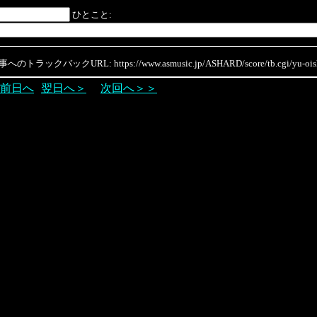
ひとこと:
のトラックバックURL: https://www.asmusic.jp/ASHARD/score/tb.cgi/yu-oish
前日へ
翌日へ＞
次回へ＞＞