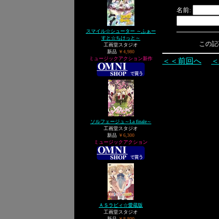
名前:
スマイル☆シューター ～ふぁー
すと☆ちけっと～
この記事へ
工画堂スタジオ
新品
￥4,980
ミュージックアクション新作
＜＜前回へ
＜
ソルフェージュ～La finale～
工画堂スタジオ
新品
￥6,300
ミュージックアクション
ＡＳラビィ☆愛蔵版
工画堂スタジオ
新品
￥8,800