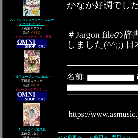
かなか好調でし
スマイル☆シューター ～ふぁー
すと☆ちけっと～
工画堂スタジオ
＃Jargon f
新品
￥4,980
ミュージックアクション新作
しました(^^;;
名前:
ソルフェージュ～La finale～
工画堂スタジオ
新品
￥6,300
ミュージックアクション
https://www.asmusic
ＡＳラビィ☆愛蔵版
工画堂スタジオ
＜＜前回へ
＜前日へ
翌日へ＞
新品
￥8,800