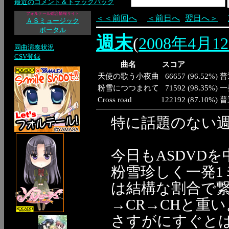
最近のコメント＆トラックバック
フォルテール総合情報サイト
＜＜前回へ
＜前日へ
翌日へ＞
ＡＳミュージック
ポータル
週末
(
2008年4月1
同曲演奏状況
CSV登録
曲名
スコア
天使の歌う小夜曲
66657
(
96.52%
)
普
粉雪につつまれて
71592
(
98.35%
)
一
Cross road
122192
(
87.10%
)
普
特に話題のない
今日もASDVD
粉雪珍しく一発
は結構な割合で
→CR→CHと重
さすがにすぐとは