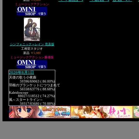
ミュージックアクション
シンフォニック＝レイン 普及版
工画堂スタジオ
新品
￥5,980
ミュージックアクション廉価版
2026年8月1日
天使の歌う小夜曲
59396
/69063 ( 86.00%)
羽根のブランケットにつつまれて
56558
/63776 ( 88.68%)
Kaleidoscope
88027
/118512 ( 74.27%)
風～スタートライン～
59317
/83680 ( 70.88%)