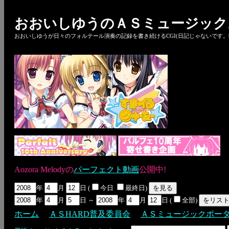
おおいしゆうのＡＳミュージック
おおいしゆうが日々のフォルテール演奏の記録を書き続けるCGI(日記じゃないです。bl
Aozora Melodyの
パーフェクト動画
公開中!
年
月
日 (
今日
最終日)
年
月
日 ～
年
月
日 (
全部)
ホーム
ＡＳHARD普及委員会
ＡＳミュージックポー