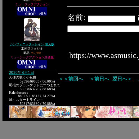
ミュージックアクション
名前:
シンフォニック＝レイン 普及版
工画堂スタジオ
https://www.asmusic
新品
￥5,980
ミュージックアクション廉価版
2026年8月1日
天使の歌う小夜曲
＜＜前回へ
＜前日へ
翌日へ＞
59396
/69063 ( 86.00%)
羽根のブランケットにつつまれて
56558
/63776 ( 88.68%)
Kaleidoscope
88027
/118512 ( 74.27%)
風～スタートライン～
59317
/83680 ( 70.88%)