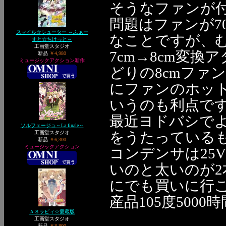
そうなファンが
問題はファンが70
スマイル☆シューター ～ふぁー
なことですが、
すと☆ちけっと～
工画堂スタジオ
7cm→8cm変
新品
￥4,980
ミュージックアクション新作
どりの8cmファ
にファンのホット
いうのも利点で
最近ヨドバシでよ
ソルフェージュ～La finale～
をうたっている
工画堂スタジオ
新品
￥6,300
ミュージックアクション
コンデンサは25V47μ
いのと太いのが2本
にでも買いに行
産品105度50
ＡＳラビィ☆愛蔵版
工画堂スタジオ
新品
￥8,800