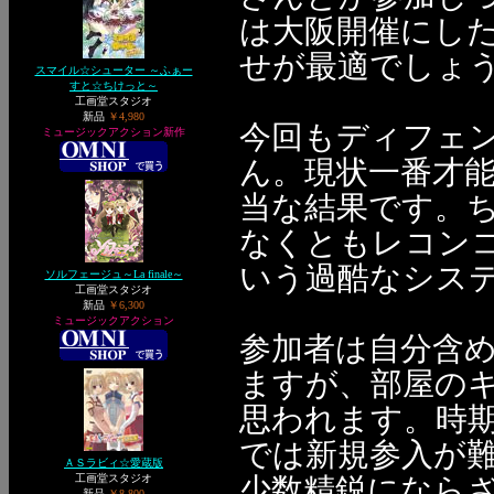
は大阪開催にした
せが最適でしょう
スマイル☆シューター ～ふぁー
すと☆ちけっと～
工画堂スタジオ
新品
￥4,980
今回もディフェン
ミュージックアクション新作
ん。現状一番才
当な結果です。ち
なくともレコン
いう過酷なシステム
ソルフェージュ～La finale～
工画堂スタジオ
新品
￥6,300
ミュージックアクション
参加者は自分含
ますが、部屋のキ
思われます。時
では新規参入が
ＡＳラビィ☆愛蔵版
工画堂スタジオ
少数精鋭になら
新品
￥8,800