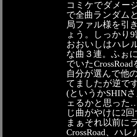
コミケでダメー
で全曲ランダムと
局ファル様を引
ょう。しっかり9
おおいしはハレ
な曲３連。ふぉ
でいたCrossR
自分が選んで他
てましたが逆ですよ
(というかSHI
ェるかと思った…
じ曲がやけに2回
まぁそれ以前に
CrossRoad