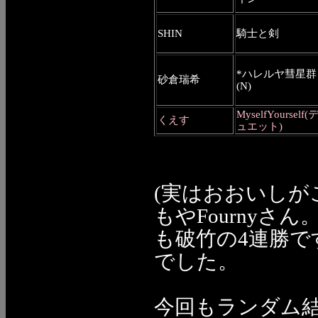
SHIN
騎士と剣
*ハレルヤ彗星群
砂倉瑞希
(N)
MyselfYourself(
くえす
ュエット)
(実はおおいしが
もやFourny
も破竹の4連勝で
でした。
今回もランダム