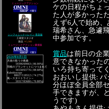
ミュージックアクション
ケの日程がちょ
た人が多かった
えず6人で始め、
瑞希さん、急遽
シンフォニック＝レイン 普及版
中参加です。
工画堂スタジオ
新品
￥5,980
ミュージックアクション廉価版
賞品
は前日の企
2026年8月1日
意できなかった
天使の歌う小夜曲
59396
/69063 ( 86.00%)
いろ持ち寄ってく
羽根のブランケットにつつまれて
56558
/63776 ( 88.68%)
Kaleidoscope
おおいし提供: パ
88027
/118512 ( 74.27%)
風～スタートライン～
59317
/83680 ( 70.88%)
分ほぼ全員全部
手できますが、
うです)
あやもさん提供: