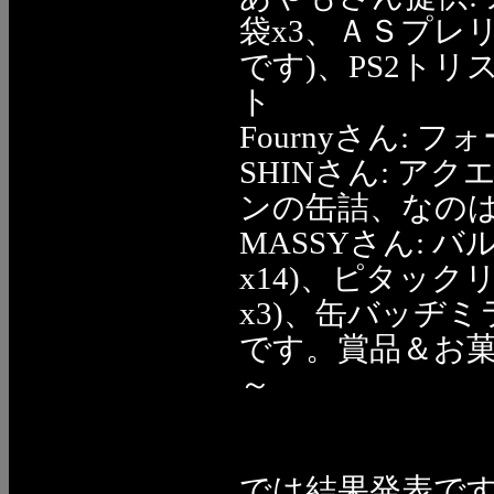
袋x3、ＡＳプレ
です)、PS2ト
ト
Fournyさん: 
SHINさん: ア
ンの缶詰、なのは
MASSYさん: 
x14)、ピタック
x3)、缶バッヂミ
です。賞品＆お
～
では結果発表で