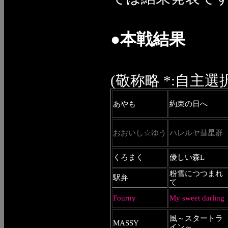
●本戦結果
(敬称略 *:自主選択 
あやも
約束の日へ
おおいし☆ゆう
ハレルヤ彗星群
くろまく
優しい森L
粉雪につつまれ
駅弁
て
Fourny
My sweet darling
風～スタートラ
MASSY
イン～