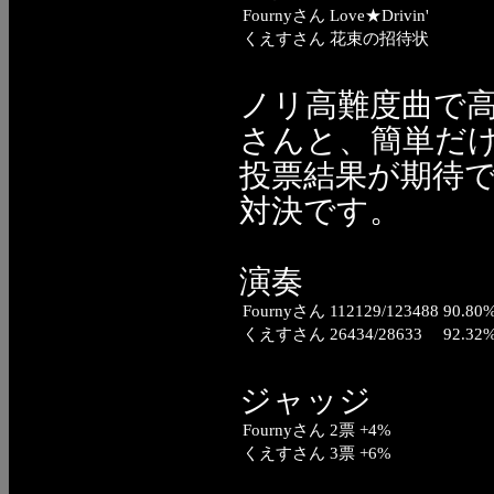
Fournyさん
Love★Drivin'
くえすさん
花束の招待状
ノリ高難度曲で高
さんと、簡単だ
投票結果が期待
対決です。
演奏
Fournyさん
112129/123488
90.80
くえすさん
26434/28633
92.32
ジャッジ
Fournyさん
2票 +4%
くえすさん
3票 +6%