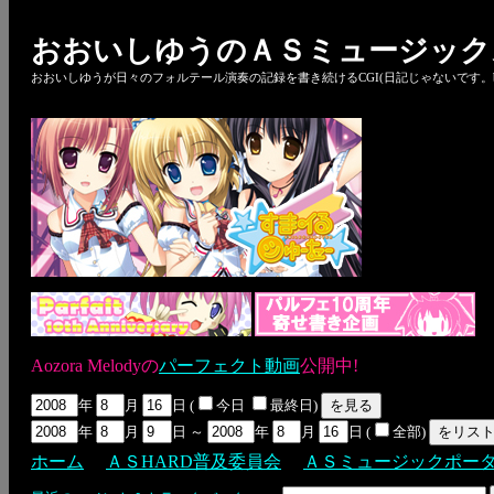
おおいしゆうのＡＳミュージック
おおいしゆうが日々のフォルテール演奏の記録を書き続けるCGI(日記じゃないです。bl
Aozora Melodyの
パーフェクト動画
公開中!
年
月
日 (
今日
最終日)
年
月
日 ～
年
月
日 (
全部)
ホーム
ＡＳHARD普及委員会
ＡＳミュージックポー