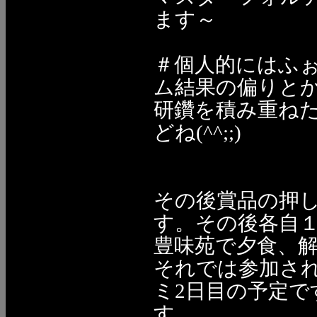
ます～
＃個人的にはふ
ム結果の偏りと
研鑽を積み重ね
どね(^^;;)
その後賞品の押
す。その後各自
豊味苑で夕食、
それでは参加さ
ミ2日目の予定
す。