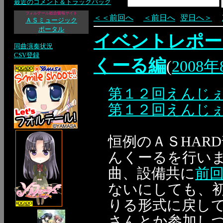
最近のコメント＆トラックバック
フォルテール総合情報サイト
＜＜前回へ
＜前日へ
翌日へ＞
ＡＳミュージック
ポータル
イベントレポー
同曲演奏状況
CSV登録
くーる編
(
2008
第１２回えんじ
第１２回えんじ
恒例のＡＳHAR
んくーるを行い
曲、設備共に
前
ないにしても、
りる形式に戻し
さんとか参加しづ