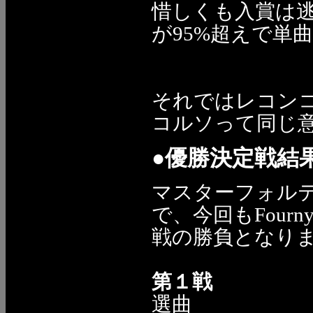
惜しくも入賞は逃
が95%超えで単
それではレコン
コルソって同じ意
●優勝決定戦結
マスターフォルテ
で、今回もFour
戦の勝負となり
第１戦
選曲