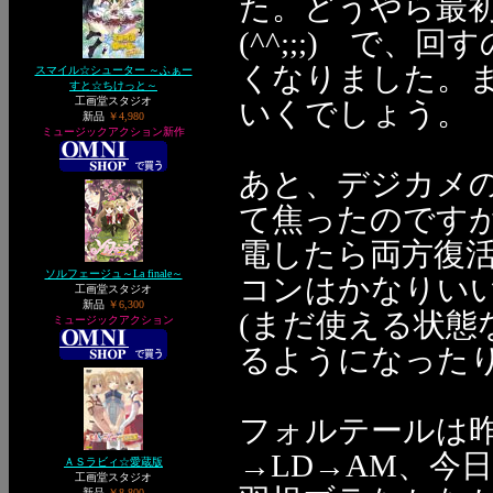
た。どうやら最
(^^;;;) で
くなりました。
スマイル☆シューター ～ふぁー
すと☆ちけっと～
工画堂スタジオ
いくでしょう。
新品
￥4,980
ミュージックアクション新作
あと、デジカメ
て焦ったのです
電したら両方復活しま
ソルフェージュ～La finale～
コンはかなりい
工画堂スタジオ
新品
￥6,300
(まだ使える状態
ミュージックアクション
るようになった
フォルテールは
→LD→AM、今
ＡＳラビィ☆愛蔵版
工画堂スタジオ
新品
￥8,800