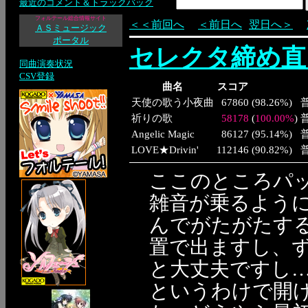
最近のコメント＆トラックバック
フォルテール総合情報サイト
＜＜前回へ
＜前日へ
翌日へ＞
ＡＳミュージック
ポータル
セレクタ締め直
同曲演奏状況
CSV登録
曲名
スコア
天使の歌う小夜曲
67860
(
98.26%
)
祈りの歌
58178
(
100.00%
)
Angelic Magic
86127
(
95.14%
)
LOVE★Drivin'
112146
(
90.82%
)
ここのところパ
雑音が乗るよう
んでがたがたす
置で出ますし、
と大丈夫ですし
というわけで開