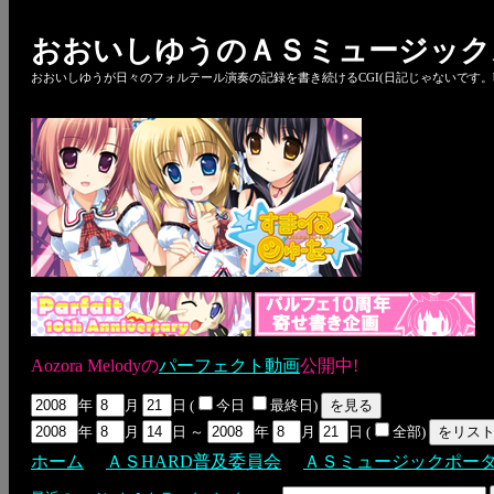
おおいしゆうのＡＳミュージック
おおいしゆうが日々のフォルテール演奏の記録を書き続けるCGI(日記じゃないです。bl
Aozora Melodyの
パーフェクト動画
公開中!
年
月
日 (
今日
最終日)
年
月
日 ～
年
月
日 (
全部)
ホーム
ＡＳHARD普及委員会
ＡＳミュージックポー