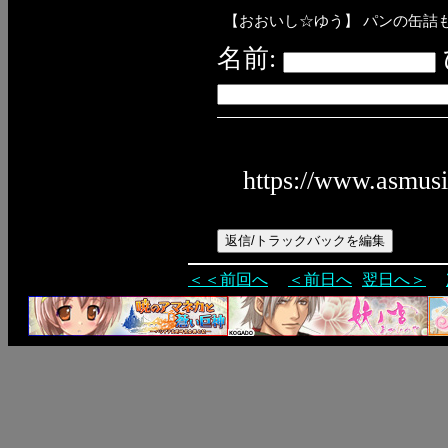
【おおいし☆ゆう】
パンの缶詰も
名前:
https://www.asmus
＜＜前回へ
＜前日へ
翌日へ＞