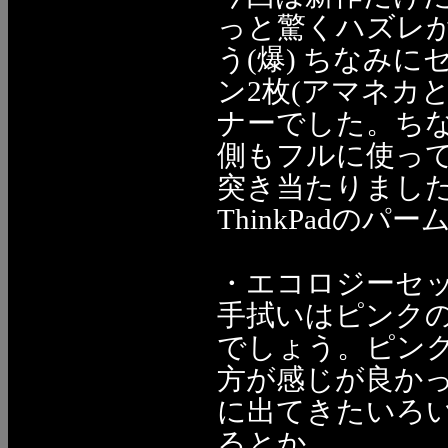
っと驚くハズレ
う(爆) ちなみ
ン2枚(アマネカ
ナーでした。ち
側もフルに使っ
突き当たりました
ThinkPadの
・エコロジーセ
手拭いはピンク
でしょう。ピン
方が感じが良か
に出てきたいろ
るとか。