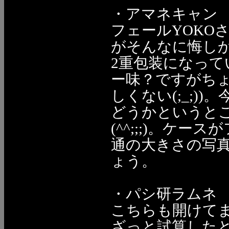
・アマネキャン
フェールYOKO
がそんなに悔しか
2重包装になって
ー味？ですがち
しくない(;_;)
どうかというと
(^^;;;)。ケ
通の大きさの写
ょう。
・パシ研ラムネ
こちらも開けて
ざっと試算したと