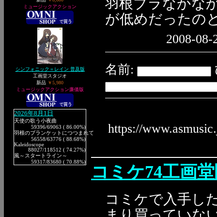
羽根ブラなかな
ミュージックアクション
が低めだったの
2008-08-2
名前:
シンフォニック＝レイン 普及版
工画堂スタジオ
新品
￥5,980
ミュージックアクション廉価版
2026年8月1日
天使の歌う小夜曲
https://www.asmusic
59396
/69063 ( 86.00%)
羽根のブランケットにつつまれて
56558
/63776 ( 88.68%)
Kaleidoscope
88027
/118512 ( 74.27%)
風～スタートライン～
59317
/83680 ( 70.88%)
コミケ74工画
コミケで入手し
まり買っていな