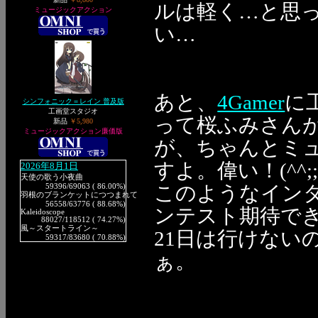
ルは軽く…と思
ミュージックアクション
い…
あと、
4Gamer
に
シンフォニック＝レイン 普及版
工画堂スタジオ
って桜ふみさん
新品
￥5,980
ミュージックアクション廉価版
が、ちゃんとミ
すよ。偉い！(^^;;
2026年8月1日
天使の歌う小夜曲
このようなイン
59396
/69063 ( 86.00%)
羽根のブランケットにつつまれて
56558
/63776 ( 88.68%)
ンテスト期待で
Kaleidoscope
88027
/118512 ( 74.27%)
風～スタートライン～
21日は行けない
59317
/83680 ( 70.88%)
ぁ。