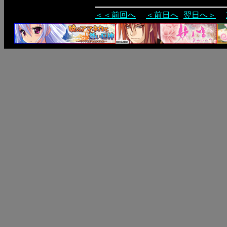
＜＜前回へ
＜前日へ
翌日へ＞