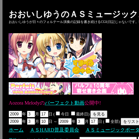
おおいしゆうのＡＳミュージック
おおいしゆうが日々のフォルテール演奏の記録を書き続けるCGI(日記じゃないです。bl
Aozora Melodyの
パーフェクト動画
公開中!
年
月
日 (
今日
最終日)
年
月
日 ～
年
月
日 (
全部)
ホーム
ＡＳHARD普及委員会
ＡＳミュージックポー