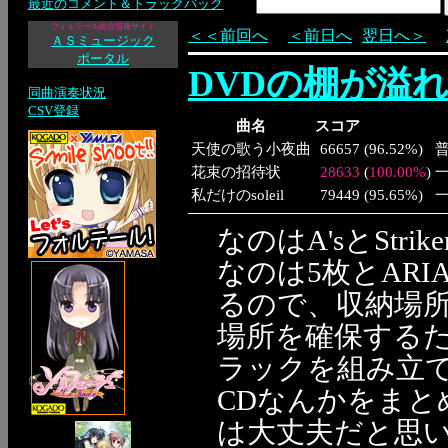
最近のコメント＆トラックバック
フォルテール総合情報サイト
＜＜前回へ
＜前日へ
翌日へ＞
ＡＳミュージック
ポータル
DVDの棚が溢
同曲演奏状況
CSV登録
曲名
スコア
天使の歌う小夜曲
66657
(
96.52%
)
花束の招待状
28633
(
100.00%
)
私だけのsoleil
79449
(
95.65%
)
なのはA'sとStr
なのは5枚とARI
るので、収納場
場所を確保する
ラックを組み立
CDなんかをま
は大丈夫だと思