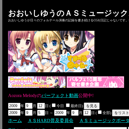
おおいしゆうのＡＳミュージック
おおいしゆうが日々のフォルテール演奏の記録を書き続けるCGI(日記じゃないです。bl
Aozora Melodyの
パーフェクト動画
公開中!
年
月
日 (
今日
最終日)
年
月
日 ～
年
月
日 (
全部)
ホーム
ＡＳHARD普及委員会
ＡＳミュージックポー