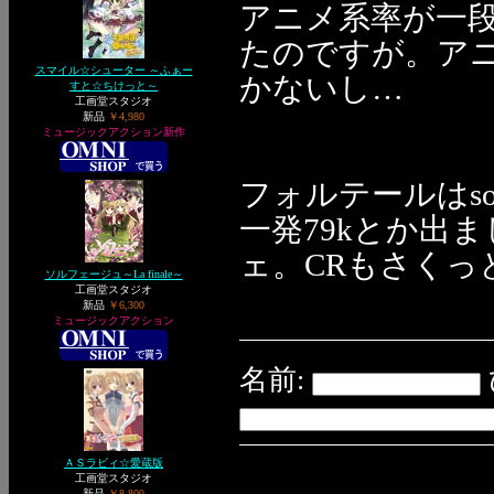
アニメ系率が一
たのですが。アニ
スマイル☆シューター ～ふぁー
かないし…
すと☆ちけっと～
工画堂スタジオ
新品
￥4,980
ミュージックアクション新作
フォルテールはsol
一発79kとか出
ェ。CRもさくっ
ソルフェージュ～La finale～
工画堂スタジオ
新品
￥6,300
ミュージックアクション
名前:
ＡＳラビィ☆愛蔵版
工画堂スタジオ
新品
￥8,800