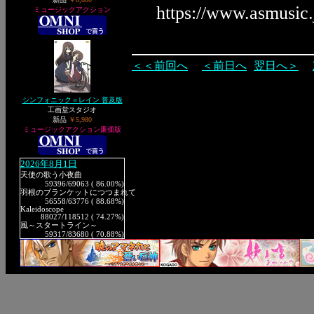
https://www.asmusic
ミュージックアクション
＜＜前回へ
＜前日へ
翌日へ＞
シンフォニック＝レイン 普及版
工画堂スタジオ
新品
￥5,980
ミュージックアクション廉価版
2026年8月1日
天使の歌う小夜曲
59396
/69063 ( 86.00%)
羽根のブランケットにつつまれて
56558
/63776 ( 88.68%)
Kaleidoscope
88027
/118512 ( 74.27%)
風～スタートライン～
59317
/83680 ( 70.88%)