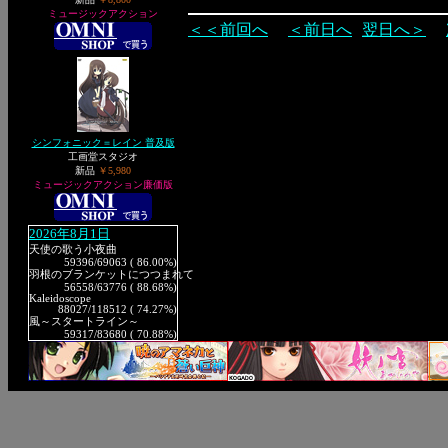
ミュージックアクション
＜＜前回へ
＜前日へ
翌日へ＞
シンフォニック＝レイン 普及版
工画堂スタジオ
新品
￥5,980
ミュージックアクション廉価版
2026年8月1日
天使の歌う小夜曲
59396
/69063 ( 86.00%)
羽根のブランケットにつつまれて
56558
/63776 ( 88.68%)
Kaleidoscope
88027
/118512 ( 74.27%)
風～スタートライン～
59317
/83680 ( 70.88%)