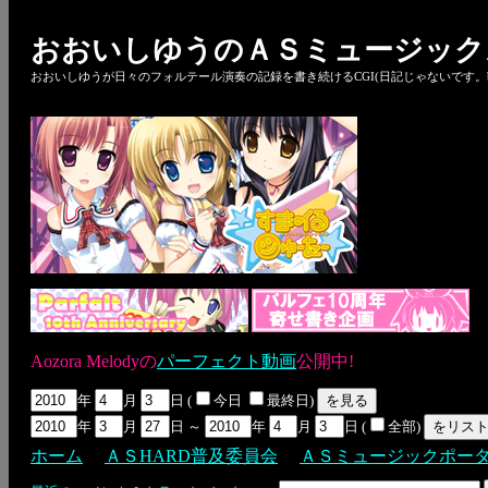
おおいしゆうのＡＳミュージック
おおいしゆうが日々のフォルテール演奏の記録を書き続けるCGI(日記じゃないです。bl
Aozora Melodyの
パーフェクト動画
公開中!
年
月
日 (
今日
最終日)
年
月
日 ～
年
月
日 (
全部)
ホーム
ＡＳHARD普及委員会
ＡＳミュージックポー