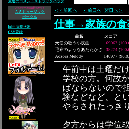
最近のコメント＆トラックバック
フォルテール総合情報サイト
＜＜前回へ
＜前日へ
翌日へ＞
ＡＳミュージック
ポータル
仕事→家族の食
同曲演奏状況
CSV登録
曲名
スコア
天使の歌う小夜曲
69063
(
100
毛布のようなあたたかさ
38274
(
100
Aozora Melody
146977
(
96.
午前中は土曜だ
学校の方。何故か
ばならないので
験などなど。と
やらされたっき
夕方からは学位