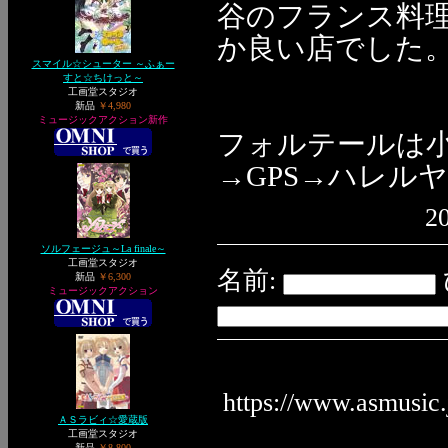
谷のフランス料
か良い店でした
スマイル☆シューター ～ふぁー
すと☆ちけっと～
工画堂スタジオ
新品
￥4,980
ミュージックアクション新作
フォルテールは
→GPS→ハレル
20
ソルフェージュ～La finale～
工画堂スタジオ
名前:
新品
￥6,300
ミュージックアクション
https://www.asmusic
ＡＳラビィ☆愛蔵版
工画堂スタジオ
新品
￥8,800