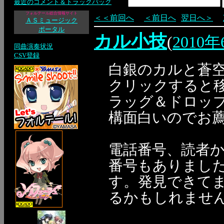
最近のコメント＆トラックバック
フォルテール総合情報サイト
＜＜前回へ
＜前日へ
翌日へ＞
ＡＳミュージック
ポータル
カル小技
(
2010
同曲演奏状況
CSV登録
白銀のカルと蒼
クリックすると
ラッグ＆ドロッ
構面白いのでお薦
電話番号、読者
番号もありました
す。発見できて
るかもしれませ