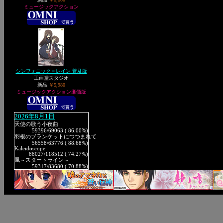
ミュージックアクション
シンフォニック＝レイン 普及版
工画堂スタジオ
新品
￥5,980
ミュージックアクション廉価版
2026年8月1日
天使の歌う小夜曲
59396
/69063 ( 86.00%)
羽根のブランケットにつつまれて
56558
/63776 ( 88.68%)
Kaleidoscope
88027
/118512 ( 74.27%)
風～スタートライン～
59317
/83680 ( 70.88%)