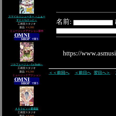
スマイル☆シューター ～ふぁー
名前:
すと☆ちけっと～
工画堂スタジオ
新品
￥4,980
ミュージックアクション新作
https://www.asmus
ソルフェージュ～La finale～
工画堂スタジオ
新品
￥6,300
＜＜前回へ
＜前日へ
翌日へ＞
ミュージックアクション
ＡＳラビィ☆愛蔵版
工画堂スタジオ
新品
￥8,800