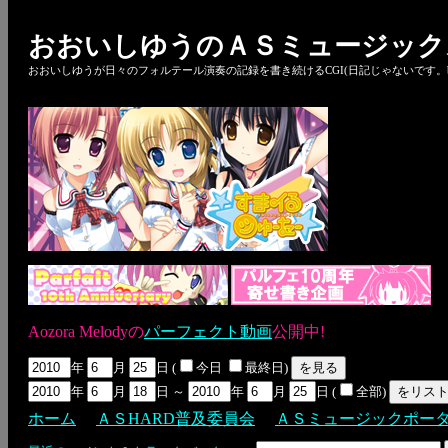
おおいしゆうのＡＳミュージック
おおいしゆうが日々のフォルテール演奏の記録を書き続けるCGI(日記じゃないです。bl
Aozora Melodyの
パーフェクト動画
公開中!
年
月
日 (
今日
最終日)
年
月
日 ～
年
月
日 (
全部)
ホーム
ＡＳHARD普及委員会
ＡＳミュージックポー