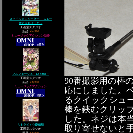
スマイル☆シューター ～ふぁー
すと☆ちけっと～
工画堂スタジオ
新品
￥4,980
ミュージックアクション新作
ソルフェージュ～La finale～
90番撮影用の棒
工画堂スタジオ
新品
￥6,300
ミュージックアクション
応にしました。ベ
るクイックシュ
棒を鋏むクリップ
した。ネジは本当は
ＡＳラビィ☆愛蔵版
取り寄せないと
工画堂スタジオ
新品
￥8,800