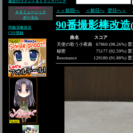
最近のコメント＆トラックバック
フォルテール総合情報サイト
＜＜前回へ
＜前日へ
翌日へ＞
ＡＳミュージック
ポータル
90番撮影棒改造
同曲演奏状況
CSV登録
曲名
スコア
天使の歌う小夜曲
67860
(
98.26%
)
普
秘密
75177
(
92.59%
)
普
Resonance
129180
(
91.88%
)
普