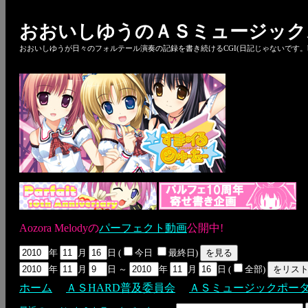
おおいしゆうのＡＳミュージック
おおいしゆうが日々のフォルテール演奏の記録を書き続けるCGI(日記じゃないです。bl
Aozora Melodyの
パーフェクト動画
公開中!
年
月
日 (
今日
最終日)
年
月
日 ～
年
月
日 (
全部)
ホーム
ＡＳHARD普及委員会
ＡＳミュージックポー