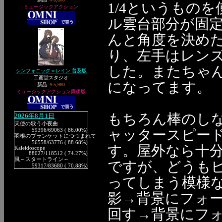
1/4というものを
ミュージックアクション
ル雲台部分が固
んと角度を決め
り、左手はレン
した。またちゃ
シンフォニック＝レイン 普及版
工画堂スタジオ
になってます。
新品
￥5,980
ミュージックアクション廉価版
もちろん棒のし
2026年8月1日
天使の歌う小夜曲
ャッタースピード
59396
/69063 ( 86.00%)
羽根のブランケットにつつまれて
56558
/63776 ( 88.68%)
す。屋外なら十
Kaleidoscope
88027
/118512 ( 74.27%)
風～スタートライン～
ですが、どうも
59317
/83680 ( 70.88%)
ってしまう模様な
影→背景にフォ
回す→背景にフ