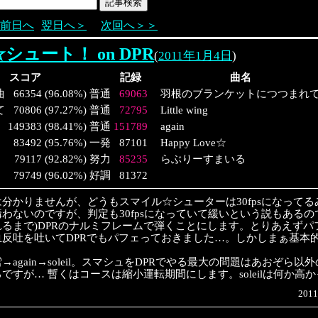
前日へ
翌日へ＞
次回へ＞＞
シュート！ on DPR
(
2011年1月4日
)
スコア
記録
曲名
曲
66354
(
96.08%
)
普通
69063
羽根のブランケットにつつまれ
て
70806
(
97.27%
)
普通
72795
Little wing
149383
(
98.41%
)
普通
151789
again
83492
(
95.76%
)
一発
87101
Happy Love☆
79117
(
92.82%
)
努力
85235
らぶりーすまいる
79749
(
96.02%
)
好調
81372
分かりませんが、どうもスマイル☆シューターは30fpsになって
わないのですが、判定も30fpsになっていて緩いという説もあるの
れるまで)DPRのナルミフレームで弾くことにします。とりあえず
血反吐を吐いてDPRでもパフェっておきました…。しかしまぁ基本
→again→soleil。スマシュをDPRでやる最大の問題はあおぞら
ですが… 暫くはコースは縮小運転期間にします。soleilは何か高
2011