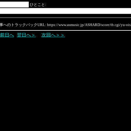
ひとこと:
のトラックバックURL: https://www.asmusic.jp/ASHARD/score/tb.cgi/yu-oish
前日へ
翌日へ＞
次回へ＞＞