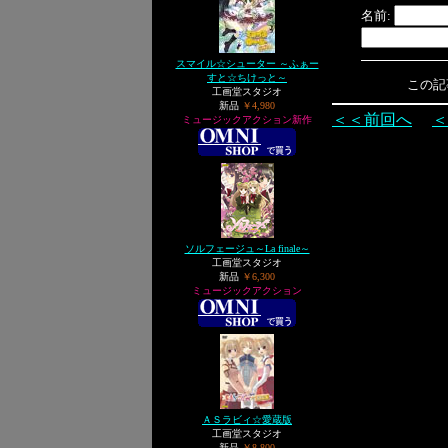
名前:
スマイル☆シューター ～ふぁー
すと☆ちけっと～
この記事へ
工画堂スタジオ
新品
￥4,980
＜＜前回へ
＜
ミュージックアクション新作
ソルフェージュ～La finale～
工画堂スタジオ
新品
￥6,300
ミュージックアクション
ＡＳラビィ☆愛蔵版
工画堂スタジオ
新品
￥8,800