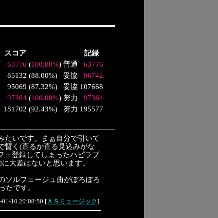
スコア
記録
て
63776
(
100.00%
)
普通
63776
85132
(
88.00%
)
妥協
96742
95069
(
87.32%
)
妥協
107668
97364
(
100.00%
)
努力
97364
181702
(
92.43%
)
努力
195577
るみたいです。まぁ自分で引いて
で暫く(直るか直る見込みがな
パフェ登録してしまったハピラブ
的に大差はないと思います。
以外のソルフェージュ曲がぼろぼろ
かったです。
-01-10 20:08:50
[
ＡＳミュージック
]