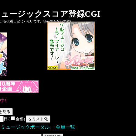
ュージックスコア登録CGI
CGI(日記じゃないです。blogでもないです)
中!
日 (
全部)
Ｓミュージックポータル
会員一覧