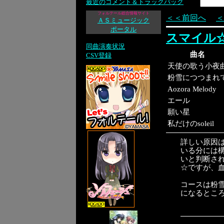
最近のコメント＆トラックバック
フォルテール総合情報サイト
＜＜前回へ
＜
ＡＳミュージック
ポータル
スマイル☆
同曲演奏状況
曲名
CSV登録
天使の歌う小夜
粉雪につつまれ
Aozora Melody
エール
願い星
私だけのsoleil
詳しい原因は
いる分には構
いと判断さ
☆ですが、
コースは粉雪
になるところ