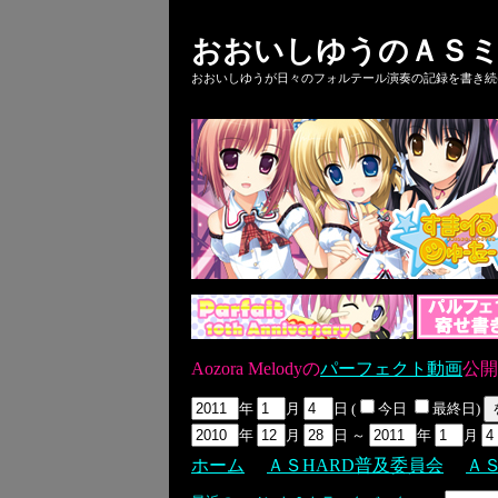
おおいしゆうのＡＳミ
おおいしゆうが日々のフォルテール演奏の記録を書き続ける
Aozora Melodyの
パーフェクト動画
公開
年
月
日 (
今日
最終日)
年
月
日 ～
年
月
ホーム
ＡＳHARD普及委員会
Ａ