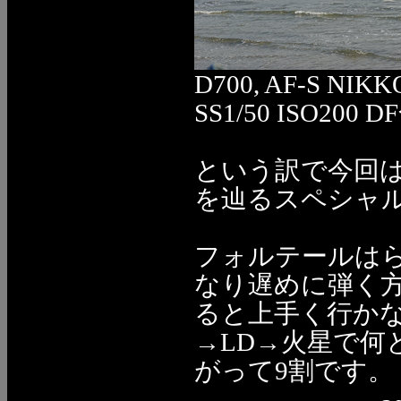
D700, AF-S NIKK
SS1/50 ISO200 
という訳で今回
を辿るスペシャ
フォルテールは
なり遅めに弾く
ると上手く行か
→LD→火星で何
がって9割です。