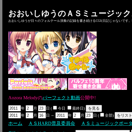
おおいしゆうのＡＳミュージック
おおいしゆうが日々のフォルテール演奏の記録を書き続けるCGI(日記じゃないです。bl
Aozora Melodyの
パーフェクト動画
公開中!
年
月
日 (
今日
最終日)
年
月
日 ～
年
月
日 (
全部)
ホーム
ＡＳHARD普及委員会
ＡＳミュージックポー