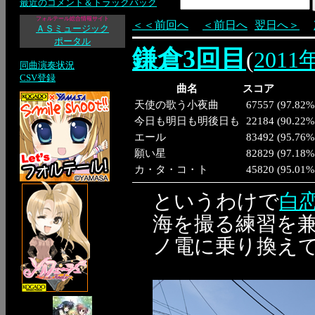
最近のコメント＆トラックバック
フォルテール総合情報サイト
＜＜前回へ
＜前日へ
翌日へ＞
ＡＳミュージック
ポータル
鎌倉3回目
(
2011
同曲演奏状況
CSV登録
曲名
スコア
天使の歌う小夜曲
67557
(
97.82%
今日も明日も明後日も
22184
(
90.22%
エール
83492
(
95.76%
願い星
82829
(
97.18%
カ・タ・コ・ト
45820
(
95.01%
というわけで
白
海を撮る練習を
ノ電に乗り換え