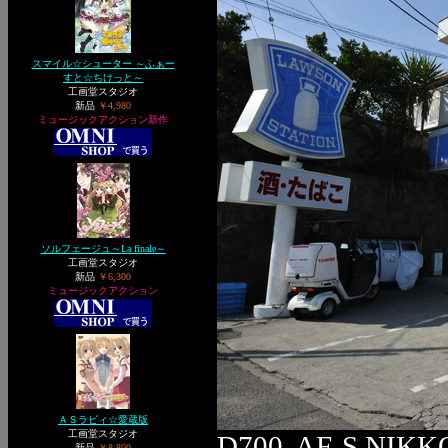
スマイル☆シューター ～ふぁー
すと☆ちけっと～
工画堂スタジオ
新品
￥4,980
ミュージックアクション新作
ソルフェージュ～La finale～
工画堂スタジオ
新品
￥6,300
ミュージックアクション
ＡＳラビィ☆愛蔵版
工画堂スタジオ
D700, AF-S NIKK
新品
￥8,800