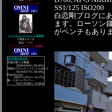
ミュージックアクション
SS1/125 ISO200
白恋剛ブログに
ます。ローソン
がベンチもあり
シンフォニック＝レイン 普及版
工画堂スタジオ
新品
￥5,980
ミュージックアクション廉価版
2026年8月1日
天使の歌う小夜曲
59396
/69063 ( 86.00%)
羽根のブランケットにつつまれて
56558
/63776 ( 88.68%)
Kaleidoscope
88027
/118512 ( 74.27%)
風～スタートライン～
59317
/83680 ( 70.88%)