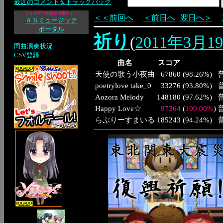
最近のコメント＆トラックバック
フォルテール総合情報サイト
＜＜前回へ
＜前日へ
翌日へ＞
ＡＳミュージック
ポータル
祈り
(
2011年3月1
同曲演奏状況
CSV登録
曲名
スコア
天使の歌う小夜曲
67860
(
98.26%
)
poetrylove take_0
33276
(
93.80%
)
Aozora Melody
148180
(
97.62%
)
Happy Love☆
97364
(
100.00%
)
らぶりーすまいる
185243
(
94.24%
)