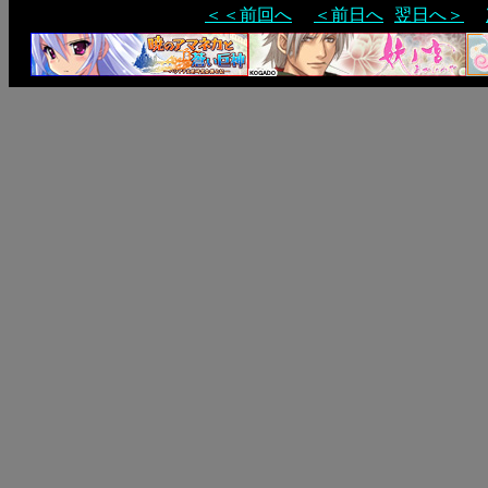
＜＜前回へ
＜前日へ
翌日へ＞