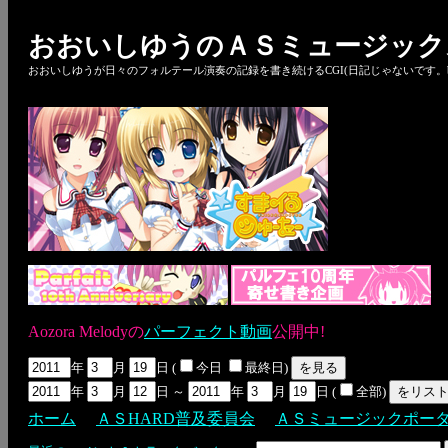
おおいしゆうのＡＳミュージック
おおいしゆうが日々のフォルテール演奏の記録を書き続けるCGI(日記じゃないです。bl
Aozora Melodyの
パーフェクト動画
公開中!
年
月
日 (
今日
最終日)
年
月
日 ～
年
月
日 (
全部)
ホーム
ＡＳHARD普及委員会
ＡＳミュージックポー