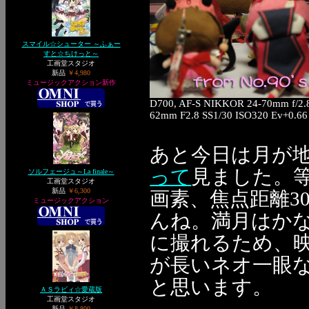
スマイル☆シューター ～ふぁー
すと☆ちけっと～
工画堂スタジオ
新品
￥4,980
ミュージックアクション新作
D700, AF-S NIKKOR 24-70mm f/2.
62mm F2.8 SS1/30 ISO320 Ev+0.66
あと今日は月が
って
見ました。等
ソルフェージュ～La finale～
工画堂スタジオ
新品
￥6,300
画素、焦点距離3
ミュージックアクション
んね。満月はか
に撮れるため、映
が長いネオ一眼
と思います。
ＡＳラビィ☆愛蔵版
工画堂スタジオ
新品
￥8,800