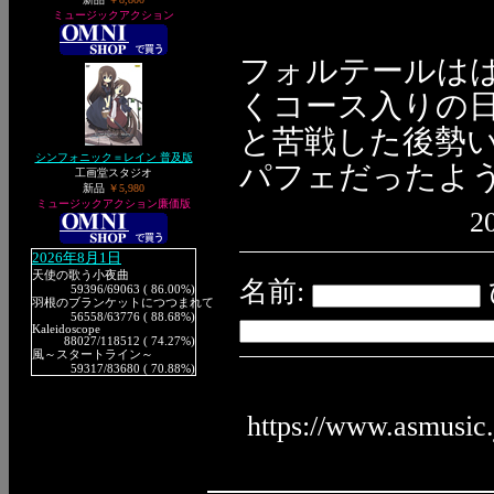
ミュージックアクション
フォルテールはは
くコース入りの
と苦戦した後勢い
シンフォニック＝レイン 普及版
パフェだったよ
工画堂スタジオ
新品
￥5,980
ミュージックアクション廉価版
2
2026年8月1日
天使の歌う小夜曲
名前:
59396
/69063 ( 86.00%)
羽根のブランケットにつつまれて
56558
/63776 ( 88.68%)
Kaleidoscope
88027
/118512 ( 74.27%)
風～スタートライン～
59317
/83680 ( 70.88%)
https://www.asmusic