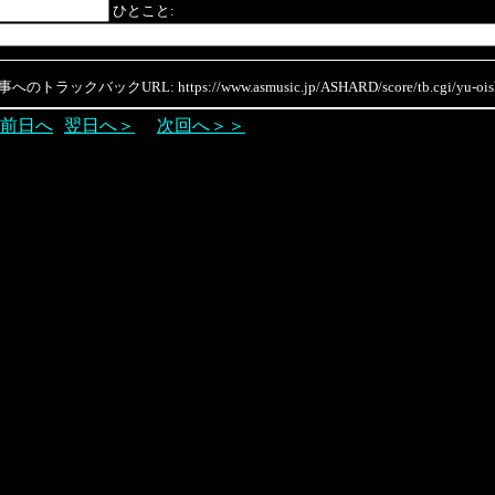
ひとこと:
のトラックバックURL: https://www.asmusic.jp/ASHARD/score/tb.cgi/yu-oish
前日へ
翌日へ＞
次回へ＞＞