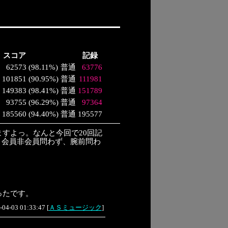
スコア
記録
62573
(
98.11%
)
普通
63776
101851
(
90.95%
)
普通
111981
149383
(
98.41%
)
普通
151789
93755
(
96.29%
)
普通
97364
185560
(
94.40%
)
普通
195577
すよっ。なんと今回で20回記
。会員非会員問わず、腕前問わ
ったです。
-04-03 01:33:47
[
ＡＳミュージック
]