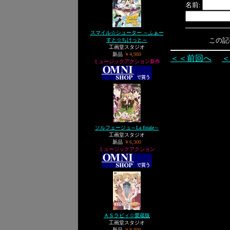
名前:
スマイル☆シューター ～ふぁー
この記事へ
すと☆ちけっと～
工画堂スタジオ
新品
￥4,980
＜＜前回へ
＜
ミュージックアクション新作
ソルフェージュ～La finale～
工画堂スタジオ
新品
￥6,300
ミュージックアクション
ＡＳラビィ☆愛蔵版
工画堂スタジオ
新品
￥8,800