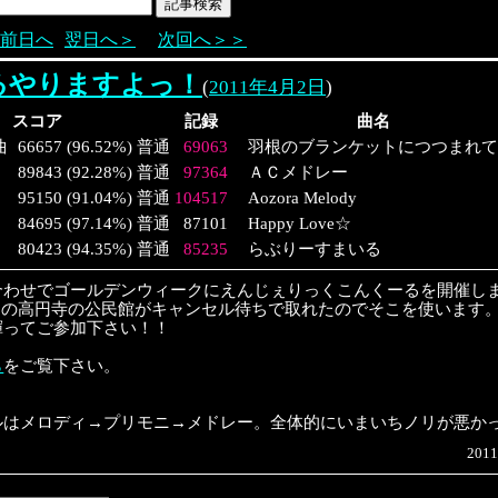
前日へ
翌日へ＞
次回へ＞＞
るやりますよっ！
(
2011年4月2日
)
スコア
記録
曲名
曲
66657
(
96.52%
)
普通
69063
羽根のブランケットにつつまれて
89843
(
92.28%
)
普通
97364
ＡＣメドレー
95150
(
91.04%
)
普通
104517
Aozora Melody
84695
(
97.14%
)
普通
87101
Happy Love☆
80423
(
94.35%
)
普通
85235
らぶりーすまいる
合わせでゴールデンウィークにえんじぇりっくこんくーるを開催しま
30の高円寺の公民館がキャンセル待ちで取れたのでそこを使います
揮ってご参加下さい！！
ら
をご覧下さい。
ルはメロディ→プリモニ→メドレー。全体的にいまいちノリが悪か
2011