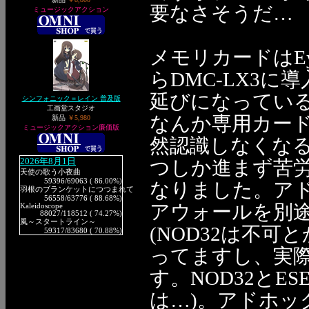
要なさそうだ…
ミュージックアクション
メモリカードはEye
らDMC-LX3
延びになってい
シンフォニック＝レイン 普及版
工画堂スタジオ
なんか専用カー
新品
￥5,980
ミュージックアクション廉価版
然認識しなくな
2026年8月1日
つしか進まず苦
天使の歌う小夜曲
59396
/69063 ( 86.00%)
なりました。アドホッ
羽根のブランケットにつつまれて
56558
/63776 ( 88.68%)
アウォールを別
Kaleidoscope
88027
/118512 ( 74.27%)
風～スタートライン～
(NOD32は不
59317
/83680 ( 70.88%)
ってますし、実際
す。NOD32とESET
は…)。アドホ