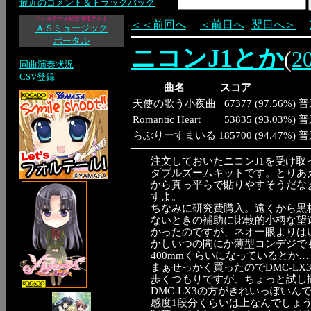
最近のコメント＆トラックバック
フォルテール総合情報サイト
＜＜前回へ
＜前日へ
翌日へ＞
ＡＳミュージック
ポータル
ニコンJ1とか
(
2
同曲演奏状況
CSV登録
曲名
スコア
天使の歌う小夜曲
67377
(
97.56%
)
普
Romantic Heart
53835
(
93.03%
)
普
らぶりーすまいる
185700
(
94.47%
)
普
注文しておいたニコンJ1を受け取
ダブルズームキットです。とりあ
から真っ平らで貼りやすそうだな
すよ。
ちなみに研究費購入。遠くから黒
ないときの補助に比較的小柄な望
かったのですが、ネオ一眼よりは
かしいつの間にか薄型コンデジでも
400mmくらいになっているとか…
まぁせっかく買ったのでDMC-LX
歩くつもりですが、ちょっと試し
DMC-LX3の方がきれいっぽいんですよね
感度1段分くらいは上なんでしょう