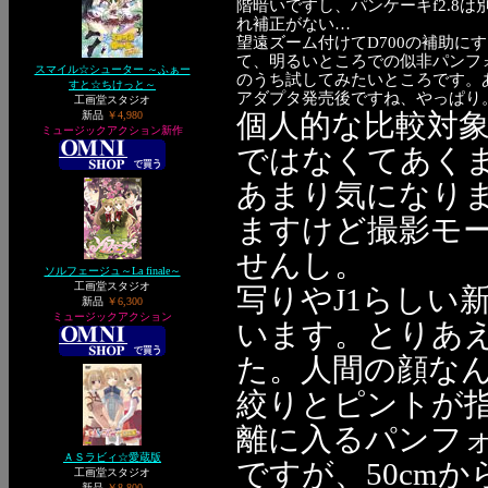
階暗いですし、パンケーキf2.8
れ補正がない…
望遠ズーム付けてD700の補助に
て、明るいところでの似非パンフ
スマイル☆シューター ～ふぁー
のうち試してみたいところです。
すと☆ちけっと～
アダプタ発売後ですね、やっぱり
工画堂スタジオ
個人的な比較対象
新品
￥4,980
ミュージックアクション新作
ではなくてあくま
あまり気になり
ますけど撮影モ
せんし。
ソルフェージュ～La finale～
工画堂スタジオ
写りやJ1らしい
新品
￥6,300
ミュージックアクション
います。とりあえ
た。人間の顔な
絞りとピントが
離に入るパンフ
ＡＳラビィ☆愛蔵版
ですが、50cm
工画堂スタジオ
新品
￥8,800