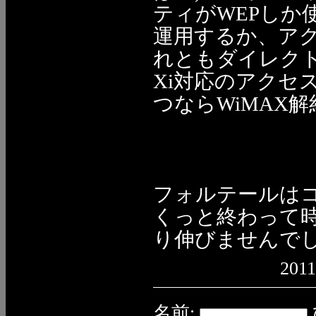
ティがWEPしか
運用するか、ア
れともダイレク
Xi対応のアクセ
つならWiMAX
フォルテールはコ
くっと終わって
り伸びませんで
2011
名前: