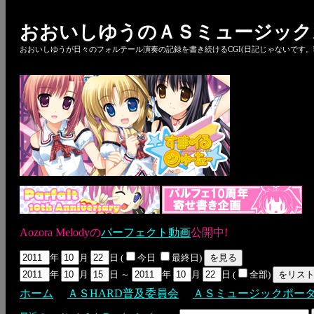
おおいしゆうのＡＳミュージック
おおいしゆうが日々のフォルテール演奏の記録を書き続けるCGI(日記じゃないです。bl
Aozora Melodyの
パーフェクト動画
公開中!
年
月
日 (
今日
最終日)
年
月
日 ～
年
月
日 (
全部)
ホーム
ＡＳHARD普及委員会
ＡＳミュージックポー