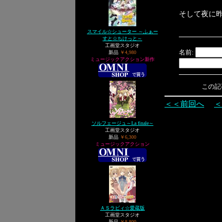
そして夜に
スマイル☆シューター ～ふぁー
すと☆ちけっと～
工画堂スタジオ
名前:
新品
￥4,980
ミュージックアクション新作
この記事へ
＜＜前回へ
＜
ソルフェージュ～La finale～
工画堂スタジオ
新品
￥6,300
ミュージックアクション
ＡＳラビィ☆愛蔵版
工画堂スタジオ
新品
￥8,800