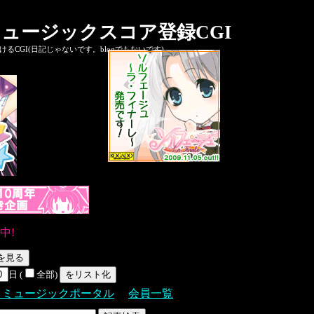
ュージックスコア登録CGI
CGI(日記じゃないです。blogでもないです)
中!
日 (
全部)
Ｓミュージックポータル
会員一覧