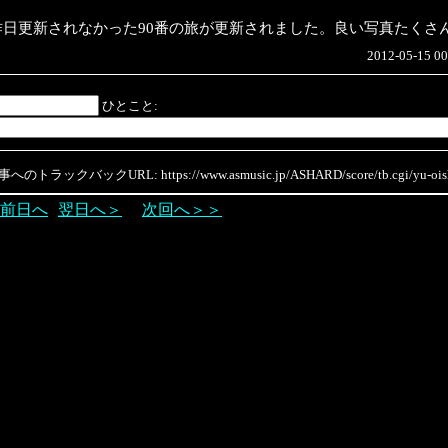
昨日更新されなかった90番の旅が更新されました。良い写真たくさ
2012-05-15 00
ひとこと:
のトラックバックURL: https://www.asmusic.jp/ASHARD/score/tb.cgi/yu-oish
前日へ
翌日へ＞
次回へ＞＞