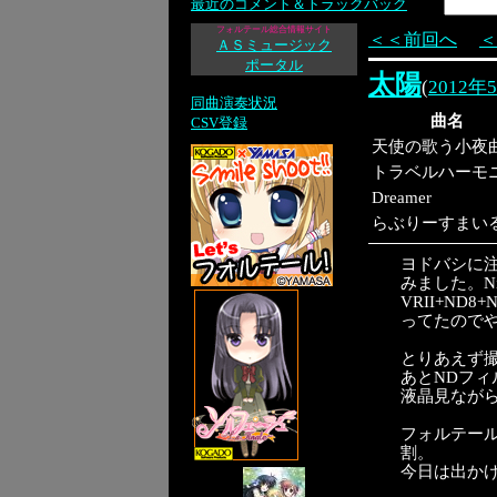
最近のコメント＆トラックバック
フォルテール総合情報サイト
＜＜前回へ
＜
ＡＳミュージック
ポータル
太陽
(
2012年
同曲演奏状況
曲名
CSV登録
天使の歌う小夜
トラベルハーモ
Dreamer
らぶりーすまい
ヨドバシに注
みました。Nikon
VRII+ND8
ってたので
とりあえず
あとNDフ
液晶見なが
フォルテー
割。
今日は出か