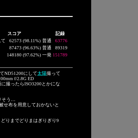
スコア
記録
れて
62573
(
98.11%
)
普通
63776
87473
(
96.63%
)
普通
89319
148180
(
97.62%
)
一発
151789
ND51200にして
太陽
撮って
00mm f/2.8G ED
。最初普通に撮ったらISO3200とかにな
。
りそう…
被せ布を用意しておかないと
→どりまでどりまはぎりぎり9