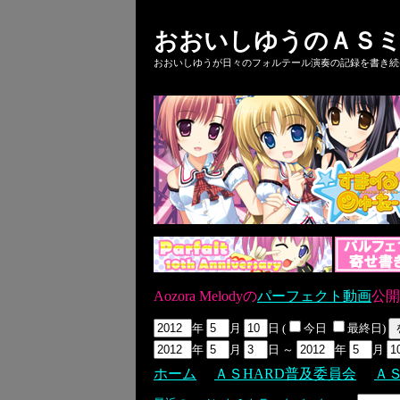
おおいしゆうのＡＳミ
おおいしゆうが日々のフォルテール演奏の記録を書き続ける
Aozora Melodyの
パーフェクト動画
公開
年
月
日 (
今日
最終日)
年
月
日 ～
年
月
ホーム
ＡＳHARD普及委員会
Ａ