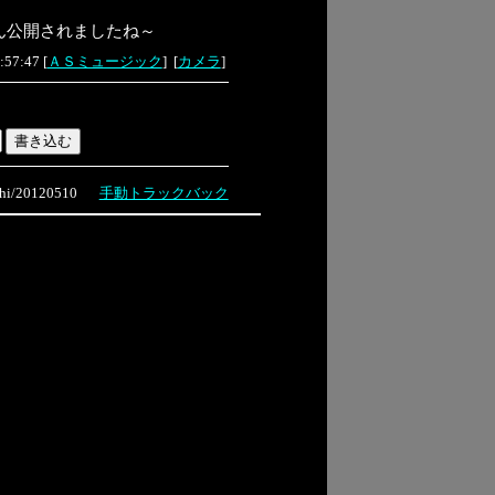
ん公開されましたね～
:57:47
[
ＡＳミュージック
]
[
カメラ
]
i/20120510
手動トラックバック