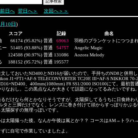
前日へ
翌日へ＞
次回へ＞＞
5月10日
)
スコア
記録
曲名
曲
66174
(
95.82%
)
普通
69063
羽根のブランケットにつつま
ニー
51405
(
93.88%
)
普通
54757
Angelic Magic
124508
(
90.97%
)
普通
131086
Aozora Melody
る
188152
(
95.72%
)
普通
195577
文しておいたND400とND16が届いたので、手持ちのND8と併用して
 J1+FT1+AF-S TELECONVERTER TC20E III+AF-S NIKKOR 70-2
+ND16+ND400、400mm(1080mm) F8 SS1/2000 ISO100にて
やりなおし。この黒点なんか大きくて話題になってるみたいですね
撮るだけなら何とかなりそうですが、太陽探してるうちに日食終わ
ィルタと三脚だけでなく、レンズに巻き付けて頭からすっぽりかぶる
ら太陽探すの無理っぽいです。
ルは太陽撮った後。なんか午後は嵐とか？？ コースはAM→トラハ
けずに自宅で作業していましたよ。